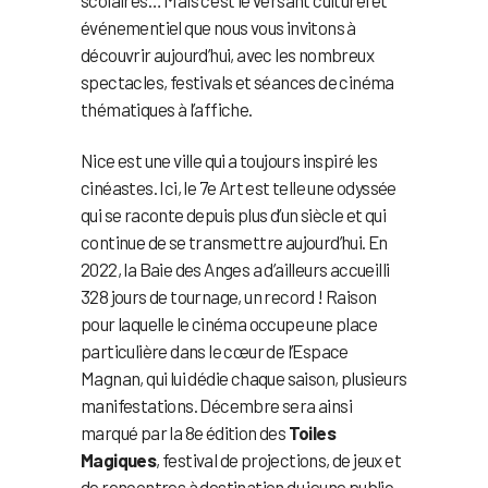
scolaires… Mais c’est le versant culturel et
événementiel que nous vous invitons à
découvrir aujourd’hui, avec les nombreux
spectacles, festivals et séances de cinéma
thématiques à l’affiche.
Nice est une ville qui a toujours inspiré les
cinéastes. Ici, le 7e Art est telle une odyssée
qui se raconte depuis plus d’un siècle et qui
continue de se transmettre aujourd’hui. En
2022, la Baie des Anges a d’ailleurs accueilli
328 jours de tournage, un record ! Raison
pour laquelle le cinéma occupe une place
particulière dans le cœur de l’Espace
Magnan, qui lui dédie chaque saison, plusieurs
manifestations. Décembre sera ainsi
marqué par la 8e édition des
Toiles
Magiques
, festival de projections, de jeux et
de rencontres à destination du jeune public.