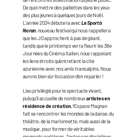
De quoi mettre des paillettes dans les yeux
des plus jeunes à quelques jours de Noël.
L’année 2024 débutera avec
Le Sport à
l’écran
, nouveau festival qui nous rappellera
que les JO approchent à pas de géant,
tandis que le printemps verra fleurir les 38e
Journées du Cinéma Italien, nous rappelant
les liens étroits qu’entretient la cité
azuréenne avec nos amis transalpins. Nous
aurons bien sûr l’occasion d’en reparler !
Lieu privilégié pour le spectacle vivant,
puisqu’il accueille de nombreux
artistes en
résidence de création
, l’Espace Magnan
fait se rencontrer les mondes de la danse, du
théâtre, de la marionnette, mais aussi de la
musique, pour former de véritables
moments poétiques. Toutes ces disciplines,