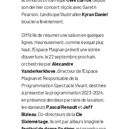
son dernier concert niçois avec Gareth
Pearson, tandis que l’Australien
Kyran Daniel
bouclera l’événement.
Difficile de résumer une saison en quelques
lignes. Heureusement, comme évoqué plus
haut, l’Espace Magnan prévoit une soirée
d’ouverture, le 22 septembre prochain,
orchestrée par
Alexandre
Vanderkerkhove
, directeur de l’Espace
Magnan et Responsable de la
Programmation Spectacle Vivant, destinée
à présenter la programmation 2023-2024,
en présence des deux parrains de la saison,
les danseurs
Pascal Renault
et
Jeff
Bizieau
. Co-directeurs de la
Cie
Sixièmétage
, ils ont par ailleurs imaginé le
festival de danse
Go.élans
, qui prendra son