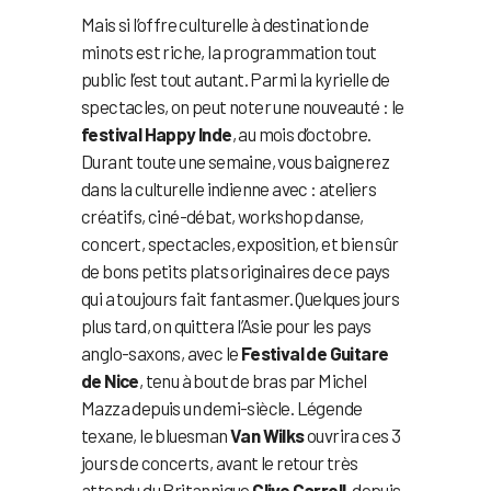
Mais si l’offre culturelle à destination de
minots est riche, la programmation tout
public l’est tout autant. Parmi la kyrielle de
spectacles, on peut noter une nouveauté : le
festival Happy Inde
, au mois d’octobre.
Durant toute une semaine, vous baignerez
dans la culturelle indienne avec : ateliers
créatifs, ciné-débat, workshop danse,
concert, spectacles, exposition, et bien sûr
de bons petits plats originaires de ce pays
qui a toujours fait fantasmer. Quelques jours
plus tard, on quittera l’Asie pour les pays
anglo-saxons, avec le
Festival de Guitare
de Nice
, tenu à bout de bras par Michel
Mazza depuis un demi-siècle. Légende
texane, le bluesman
Van Wilks
ouvrira ces 3
jours de concerts, avant le retour très
attendu du Britannique
Clive Carroll
, depuis