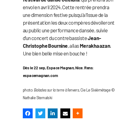
envol en avril 2024. Cette rentrée prendra
une dimension festive puisqu’à l’issue de la
présentation les deux compères dévoileront
au public une performance dansée, suivie
d’un concert du contrebassiste
Jean-
Christophe Bournine
, alias
Merakhaazan
.
Une bien belle mise en bouche !
Dès le 22 sep, Espace Magnan, Nice. Rens:
espacemagnan.com
photo:
Balades sur la terre à l’envers
, Cie Le Sixièmétage ©
Nathalie Sternalski