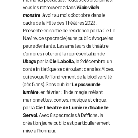
vous les retrouverez dans
Vilain vilain
monstre
, à voir au mois d’octobre dans le
cadre de la Fête des Théâtres 2023.
Présenté en sortie de résidence par la Cie Le
Navire, ce spectacle jeune public évoque les
peurs d’enfants. Les amateurs de théâtre
d’ombres noteront la représentation de
Ubagu
par la
Cie Labolla
, le 2 décembre, un
conte initiatique se déroulant dans les Alpes,
qui évoque l’effondrement de la biodiversité
(dès 5 ans). Sans oublier
Le passeur de
lumière
, en février : 1h de magie mêlant
marionnettes, contes, musique et cirque,
par la
Cie Théâtre de Lumière
d’
Isabelle
Servol
. Avec 8 spectacles à l’affiche, la
création jeune public est particulièrement
mise à l’honneur.