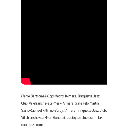
Pierre Bertrand & Caja Negra
, 14 mars, Trinquette Jazz
Club, Villefranche-sur-Mer – 15 mars, Salle Félix Martin,
Saint-Raphaël •
Minino Garay
, 17 mars, Trinquette Jazz Club,
Villefranche-sur-Mer. Rens: trinquettejazzclub.com – la-
casa-jazz.com