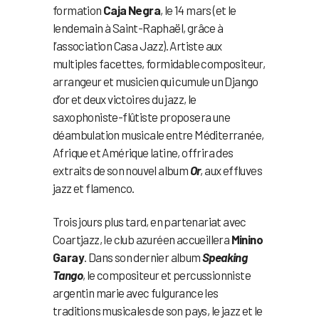
formation
Caja Negra
, le 14 mars (et le
lendemain à Saint-Raphaël, grâce à
l’association Casa Jazz). Artiste aux
multiples facettes, formidable compositeur,
arrangeur et musicien qui cumule un Django
d’or et deux victoires du jazz, le
saxophoniste-flûtiste proposera une
déambulation musicale entre Méditerranée,
Afrique et Amérique latine, offrira des
extraits de son nouvel album
Or
, aux effluves
jazz et flamenco.
Trois jours plus tard, en partenariat avec
Coartjazz, le club azuréen accueillera
Minino
Garay
. Dans son dernier album
Speaking
Tango
, le compositeur et percussionniste
argentin marie avec fulgurance les
traditions musicales de son pays, le jazz et le