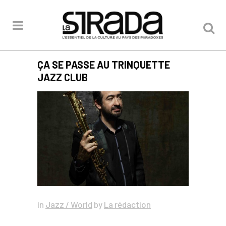
ÇA SE PASSE AU TRINQUETTE
JAZZ CLUB
in
Jazz / World
by
La rédaction