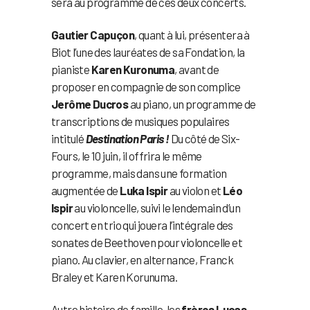
sera au programme de ces deux concerts.
Gautier Capuçon
, quant à lui, présentera à
Biot l’une des lauréates de sa Fondation, la
pianiste
Karen Kuronuma
, avant de
proposer en compagnie de son complice
Jerôme Ducros
au piano, un programme de
transcriptions de musiques populaires
intitulé
Destination Paris !
Du côté de Six-
Fours, le 10 juin, il offrira le même
programme, mais dans une formation
augmentée de
Luka Ispir
au violon et
Léo
Ispir
au violoncelle, suivi le lendemain d’un
concert en trio qui jouera l’intégrale des
sonates de Beethoven pour violoncelle et
piano. Au clavier, en alternance, Franck
Braley et Karen Korunuma.
Autre histoire de famille, les
frères Lucas