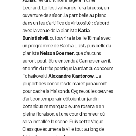
Legrand. Le festival varois fera lui aussi, en
ouverture de saison, la part belle au piano
dans un feu d’artifice de virtuosité : d’abord
avec la venue de la pianiste
Katia
Buniatishvili
, qui ouvrira le bal le 18 mai avec
un programme de Bach à Lizst, puis celle du
pianiste
Nelson Goerner
, que d’aucuns
auront peut-être entendu à Cannes en avril,
et enfin du très poétique lauréat du concours
Tchaïkovski,
Alexandre Kantorow
. La
plupart des concerts de mai et juin auront
pour cadre la Maison du Cygne, où les œuvres
d’art contemporain côtoient un jardin
botanique remarquable, une roseraie en
pleine floraison, et une cour d’honneur où
sera installée la scène. Puis cette Vague
Classique écumera la ville tout au long de