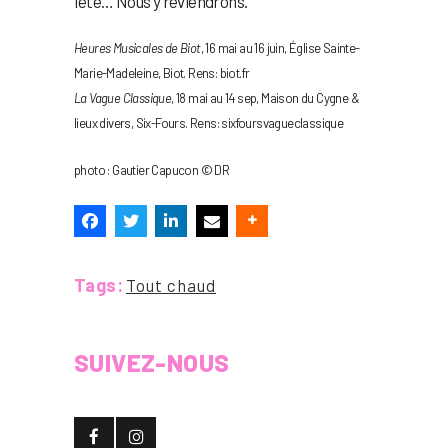
l’été… Nous y reviendrons.
Heures Musicales de Biot
, 16 mai au 16 juin, Église Sainte-
Marie-Madeleine, Biot. Rens: biot.fr
La Vague Classique
, 18 mai au 14 sep, Maison du Cygne &
lieux divers, Six-Fours. Rens: sixfoursvagueclassique
photo : Gautier Capucon © DR
Tags:
Tout chaud
SUIVEZ-NOUS