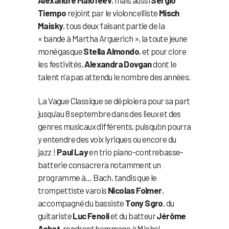
Tiempo
rejoint par le violoncelliste
Misch
Maisky
, tous deux faisant partie de la
« bande à Martha Arguerich », la toute jeune
monégasque
Stella Almondo
, et pour clore
les festivités,
Alexandra Dovgan
dont le
talent n’a pas attendu le nombre des années.
La Vague Classique se déploiera pour sa part
jusqu’au 8 septembre dans des lieux et des
genres musicaux différents, puisqu’on pourra
y entendre des voix lyriques ou encore du
jazz !
Paul Lay
en trio piano-contrebasse-
batterie consacrera notamment un
programme à… Bach, tandis que le
trompettiste varois
Nicolas Folmer
,
accompagné du bassiste
Tony Sgro
, du
guitariste
Luc Fenoli
et du batteur
Jérôme
Achat
, rendront hommage à Michel