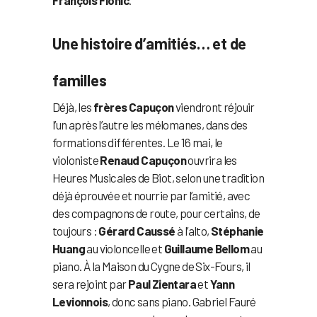
Une histoire d’amitiés… et de
familles
Déjà, les
frères Capuçon
viendront réjouir
l’un après l’autre les mélomanes, dans des
formations différentes. Le 16 mai, le
violoniste
Renaud Capuçon
ouvrira les
Heures Musicales de Biot, selon une tradition
déjà éprouvée et nourrie par l’amitié, avec
des compagnons de route, pour certains, de
toujours :
Gérard Caussé
à l’alto,
Stéphanie
Huang
au violoncelle et
Guillaume Bellom
au
piano. À la Maison du Cygne de Six-Fours, il
sera rejoint par
Paul Zientara
et
Yann
Levionnois
, donc sans piano. Gabriel Fauré