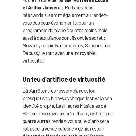
et Arthur Jussen
, la Rolls des duos
néerlandais, seront également au rendez-
vous des deux évènements, pour un
programme de piano à quatre mains mais
aussi à deux pianos dont ils ont le secret :
Mozart y côtoie Rachmaninov, Schubert ou
Debussy, le tout avec une incroyable
virtuosité !
Un feu d’artifice de virtuosité
Là s’arrêtent les ressemblances (ou
presque), car, bien-sûr, chaque festival a son
identité propre. Les Heures Musicales de
Biot se poursuivra jusqu’au 16 juin, rythmé par
quatre autres rendez-vous où le piano sera
roi, avec la venue du jeune « génie russe »
Alexandre Malofeev
, mais aussi
Sergio