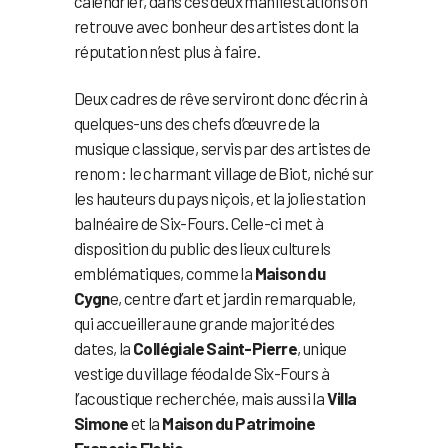
calendrier, dans ces deux manifestations on
retrouve avec bonheur des artistes dont la
réputation n’est plus à faire.
Deux cadres de rêve serviront donc d’écrin à
quelques-uns des chefs d’œuvre de la
musique classique, servis par des artistes de
renom : le charmant village de Biot, niché sur
les hauteurs du pays niçois, et la jolie station
balnéaire de Six-Fours. Celle-ci met à
disposition du public des lieux culturels
emblématiques, comme la
Maison du
Cygn
e, centre d’art et jardin remarquable,
qui accueillera une grande majorité des
dates, la
Collégiale Saint-Pierre
, unique
vestige du village féodal de Six-Fours à
l’acoustique recherchée, mais aussi la
Villa
Simone
et la
Maison du Patrimoine
François Flohic
.