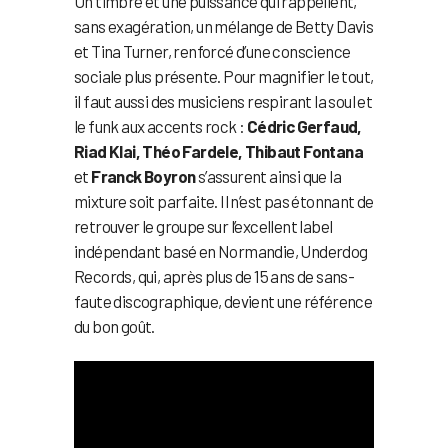
Un timbre et une puissance qui rappellent,
sans exagération, un mélange de Betty Davis
et Tina Turner, renforcé d’une conscience
sociale plus présente. Pour magnifier le tout,
il faut aussi des musiciens respirant la soul et
le funk aux accents rock :
Cédric Gerfaud,
Riad Klai, Théo Fardele, Thibaut Fontana
et
Franck Boyron
s’assurent ainsi que la
mixture soit parfaite. Il n’est pas étonnant de
retrouver le groupe sur l’excellent label
indépendant basé en Normandie, Underdog
Records, qui, après plus de 15 ans de sans-
faute discographique, devient une référence
du bon goût.