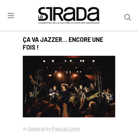
ÇA VA JAZZER… ENCORE UNE
FOIS !
in
Général
by
Pascal Linte