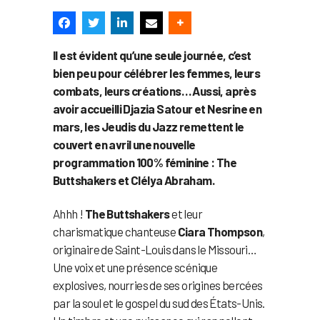
Il est évident qu’une seule journée, c’est
bien peu pour célébrer les femmes, leurs
combats, leurs créations… Aussi, après
avoir accueilli Djazia Satour et Nesrine en
mars, les Jeudis du Jazz remettent le
couvert en avril une nouvelle
programmation 100% féminine : The
Buttshakers et Clélya Abraham.
Ahhh !
The Buttshakers
et leur
charismatique chanteuse
Ciara Thompson
,
originaire de Saint-Louis dans le Missouri…
Une voix et une présence scénique
explosives, nourries de ses origines bercées
par la soul et le gospel du sud des États-Unis.