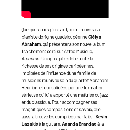
Quelques jours plus tard, on retrouvera la
pianiste d’origine guadeloupéenne
Clélya
Abraham
, qui présentera son nouvel album
fraîchement sorti sur Aztec Musique,
Atacama
. Un opus qui reflète toute la
richesse de ses origines caribéennes,
imbibées de l’influence d’une famille de
musiciens réunis au sein du quartet Abraham
Reunion, et consolidées par une formation
sérieuse qui lui a apporté une maîtrise du jazz
et du classique. Pour accompagner ses
magnifiques compositions et sa voix, elle
aussi a trouvé les complices parfaits :
Kevin
Lazakis
à la guitare,
Ananda Brandao
à la