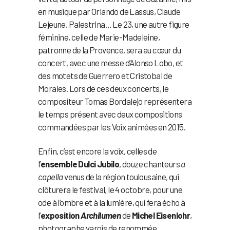
en musique par Orlando de Lassus, Claude
Lejeune, Palestrina… Le 23, une autre figure
féminine, celle de Marie-Madeleine,
patronne de la Provence, sera au cœur du
concert, avec une messe d’Alonso Lobo, et
des motets de Guerrero et Cristobal de
Morales. Lors de ces deux concerts, le
compositeur Tomas Bordalejo représentera
le temps présent avec deux compositions
commandées par les Voix animées en 2015.
Enfin, c’est encore la voix, celles de
l’
ensemble Dulci Jubilo
, douze chanteurs
a
capella
venus de la région toulousaine, qui
clôturera le festival, le 4 octobre, pour une
ode à l’ombre et à la lumière, qui fera écho à
l’
exposition
Archilumen
de
Michel Eisenlohr
,
photographe varois de renommée