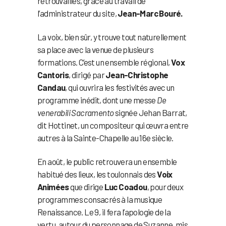
retrouvailles, grâce au travail de
l’administrateur du site,
Jean-Marc Bouré.
La voix, bien sûr, y trouve tout naturellement
sa place avec la venue de plusieurs
formations. C’est un ensemble régional,
Vox
Cantoris
, dirigé par
Jean-Christophe
Candau
, qui ouvrira les festivités avec un
programme inédit, dont une messe
De
venerabili Sacramento
signée Jehan Barrat,
dit Hottinet, un compositeur qui œuvra entre
autres à la Sainte-Chapelle au 16e siècle.
En août, le public retrouvera un ensemble
habitué des lieux, les toulonnais des
Voix
Animées
que dirige
Luc Coadou
, pour deux
programmes consacrés à la musique
Renaissance. Le 9, il fera l’apologie de la
vertu, autour du personnage de Suzanne, mis