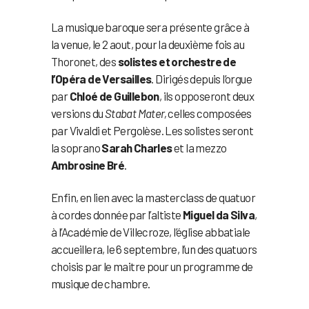
La musique baroque sera présente grâce à
la venue, le 2 aout, pour la deuxième fois au
Thoronet, des
solistes et orchestre de
l’Opéra de Versailles
. Dirigés depuis l’orgue
par
Chloé de Guillebon
, ils opposeront deux
versions du
Stabat Mater,
celles composées
par Vivaldi et Pergolèse. Les solistes seront
la soprano
Sarah Charles
et la mezzo
Ambrosine Bré
.
Enfin, en lien avec la masterclass de quatuor
à cordes donnée par l’altiste
Miguel da Silva
,
à l’Académie de Villecroze, l’église abbatiale
accueillera, le 6 septembre, l’un des quatuors
choisis par le maitre pour un programme de
musique de chambre.