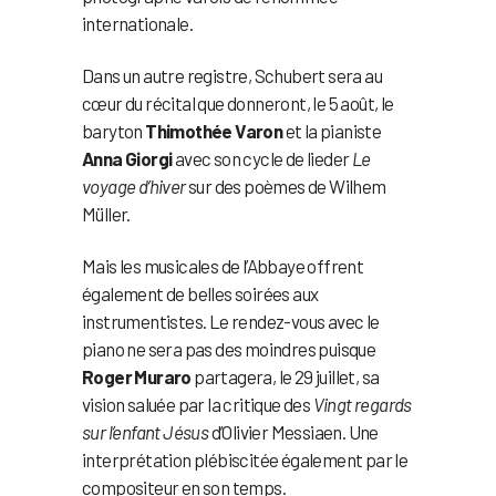
internationale.
Dans un autre registre, Schubert sera au
cœur du récital que donneront, le 5 août, le
baryton
Thimothée Varon
et la pianiste
Anna Giorgi
avec son cycle de lieder
Le
voyage d’hiver
sur des poèmes de Wilhem
Müller.
Mais les musicales de l’Abbaye offrent
également de belles soirées aux
instrumentistes. Le rendez-vous avec le
piano ne sera pas des moindres puisque
Roger Muraro
partagera, le 29 juillet, sa
vision saluée par la critique des
Vingt regards
sur l’enfant Jésus
d’Olivier Messiaen. Une
interprétation plébiscitée également par le
compositeur en son temps.