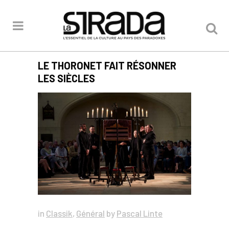
LE THORONET FAIT RÉSONNER
LES SIÈCLES
in
Classik
,
Général
by
Pascal Linte