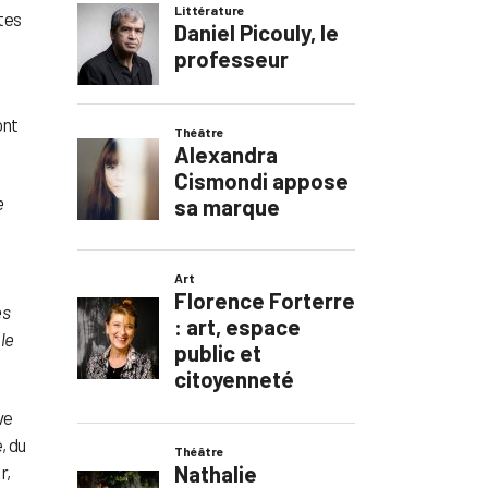
tes
ont
e
n
es
 le
ve
, du
r,