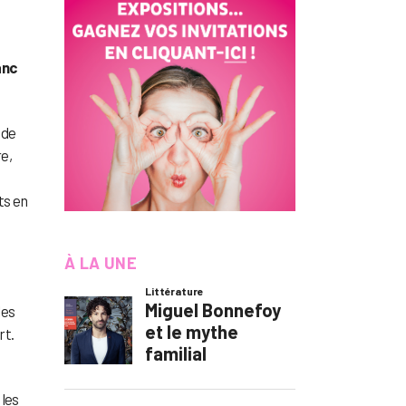
anc
 de
re,
ts en
À LA UNE
les
rt.
 les