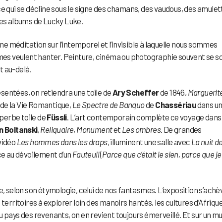
ce qui se décline sous le signe des chamans, des vaudous, des amulet
les albums de Lucky Luke.
une méditation sur l’intemporel et l’invisible à laquelle nous sommes
ômes veulent hanter. Peinture, cinéma ou photographie souvent se s
t au-delà.
sentées, on retiendra une toile de
Ary Scheffer
de 1846,
Marguerit
de la Vie Romantique,
Le Spectre de Banquo
de
Chassériau
dans u
perbe toile de
Füssli
. L’art contemporain complète ce voyage dans
n Boltanski
,
Reliquaire
,
Monument
et
Les ombres
. De grandes
 vidéo
Les hommes dans les draps
, illuminent une salle avec
La nuit d
ce au dévoilement d’un
Fauteuil
(
Parce que c’était le sien, parce que je
e, selon son étymologie, celui de nos fantasmes. L’exposition s’achè
es territoires à explorer loin des manoirs hantés, les cultures d’Afrique
 pays des revenants, on en revient toujours émerveillé. Et sur un mu