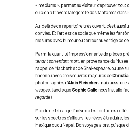
« mediums », permet au visiteur d’éprouver tout 
ou bien à travers la légèreté des fantômes dans 
Au-delà de ce répertoire très ouvert, c’est aussi 
conviés. Et l’art est ce socle que même les fant
mesurés avec humour ou terreur au vertige de ce
Parmi la quantité impressionnante de pièces pré
tenant son enfant mort
, en provenance du Musée 
rappel de Macbeth et de Shakespeare, ou une su
l’inconnu avec trois œuvres majeures de
Christia
photographies d’
Alain Fleischer
, mais aussi une
visages
, tandis que
Sophie Calle
nous installe fa
regarde
).
Monde de l’étrange, l’univers des fantômes reflèt
sur les spectres d’ailleurs, les rêves à traduire, l
Mexique ou du Népal. Bon voyage alors, puisque du