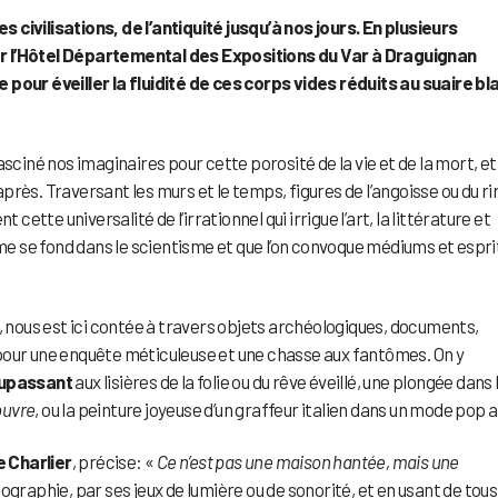
civilisations, de l’antiquité jusqu’à nos jours. En plusieurs
 l’Hôtel Départemental des Expositions du Var à Draguignan
ur éveiller la fluidité de ces corps vides réduits au suaire bl
sciné nos imaginaires pour cette porosité de la vie et de la mort, et
’après. Traversant les murs et le temps, figures de l’angoisse ou du ri
cette universalité de l’irrationnel qui irrigue l’art, la littérature et
sme se fond dans le scientisme et que l’on convoque médiums et espri
, nous est ici contée à travers objets archéologiques, documents,
pour une enquête méticuleuse et une chasse aux fantômes. On y
upassant
aux lisières de la folie ou du rêve éveillé, une plongée dans 
ouvre
, ou la peinture joyeuse d’un graffeur italien dans un mode pop a
e Charlier
, précise: «
Ce n’est pas une maison hantée, mais une
énographie, par ses jeux de lumière ou de sonorité, et en usant de tous