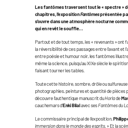
Les fantômes traversent tout le « spectre » des 
chapitres, l’exposition
Fantômes
présentée par
s’ouvre dans une atmosphère nocturne comme po
qui en revêt le souffle…
Partout et de tout temps, les « revenants » ont fa
la réversibilité de ces passages entre l’avant et l
entre poésie et humour noir, les fantômes illustrent 
même la science, puisqu’au XIXe siècle le spiriti
faisant tourner les tables.
Toute cette histoire, sombre, drôle ou sulfureuse
photographies, peintures et quantité de pièces 
découvre l’authentique manuscrit du
Horla
de
Ma
cauchemars d’
Enki Bilal
avec ses
Fantômes du L
Le commissaire principal de l’exposition,
Philipp
immersion dans le monde des esprits
. » Et la sc