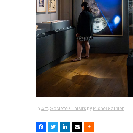
in
Art
,
Société / Loisirs
by
Michel Gathier