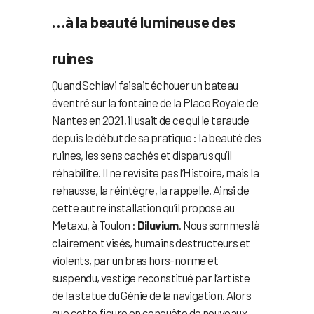
…à la beauté lumineuse des
ruines
Quand Schiavi faisait échouer un bateau
éventré sur la fontaine de la Place Royale de
Nantes en 2021, il usait de ce qui le taraude
depuis le début de sa pratique : la beauté des
ruines, les sens cachés et disparus qu’il
réhabilite. Il ne revisite pas l’Histoire, mais la
rehausse, la réintègre, la rappelle. Ainsi de
cette autre installation qu’il propose au
Metaxu, à Toulon :
Diluvium
. Nous sommes là
clairement visés, humains destructeurs et
violents, par un bras hors-norme et
suspendu, vestige reconstitué par l’artiste
de la statue du Génie de la navigation. Alors
que cette figure en conquête de nouveaux