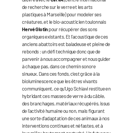
de recherche sur le verre et les arts
plastiques à Marseille) pour modeler ses
créatures, et le bio-acousticien toulonnais
Hervé Glotin
pour récupérer des sons
organiques existants. Et l’acoustique de ces
anciens abattoirs est baladeuse et pleine de
rebonds : un défi technique donc que de
parvenir à nous accompagner et nous guider
à chaque pas, dans ce chemin sonore
sinueux. Dans ces fonds, c’est grâce à la
bioluminescence que les êtres vivants
communiquent, ce qu’Ugo Schiavi restitue en
hybridant ces masses de verre à du câble,
des branchages, matériaux récupérés, issus
de l’activité humaine ou non, mais figurant
une sorte d’adaptation de ces animaux à nos
interventions continues et néfastes, et à
leur milieu hautement perturbé. Un futur peu