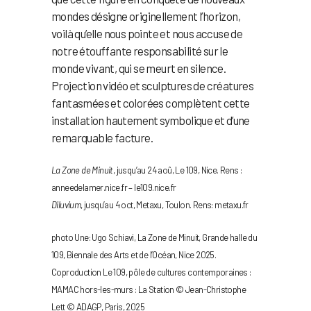
mondes désigne originellement l’horizon,
voilà qu’elle nous pointe et nous accuse de
notre étouffante responsabilité sur le
monde vivant, qui se meurt en silence.
Projection vidéo et sculptures de créatures
fantasmées et colorées complètent cette
installation hautement symbolique et d’une
remarquable facture.
La Zone de Minuit
, jusqu’au 24 aoû, Le 109, Nice. Rens :
anneedelamer.nice.fr – le109.nice.fr
Diluvium
, jusqu’au 4 oct, Metaxu, Toulon. Rens: metaxu.fr
photo Une: Ugo Schiavi, La Zone de Minuit, Grande halle du
109, Biennale des Arts et de l’Océan, Nice 2025.
Coproduction Le 109, pôle de cultures contemporaines :
MAMAC hors-les-murs : La Station © Jean-Christophe
Lett © ADAGP, Paris, 2025