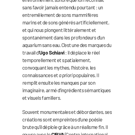
sans l’avoir jamais entendu pourtant : un
entremêlement de sons mammifères
marins et de sons générés artificiellement,
et qui nous plongent littéralement et
spontanément dans les profondeurs d’un
aquarium sans eau. C’est une des marques du
travail d’
Ugo Schiavi
: il déplace le réel
temporellement et spatialement,
convoquant les mythes, l’histoire, les
connaissances et
a priori
populaires. Il
remplit ensuite les manques par son
imaginaire, armé d’ingrédients sémantiques
et visuels familiers.
Souvent monumentales et débordantes, ses
créations sont empreintes d’une poésie
brute qu’il déploie grâce à un réalisme fin. Il
œuvre avec le
CIRVA
(Centre international