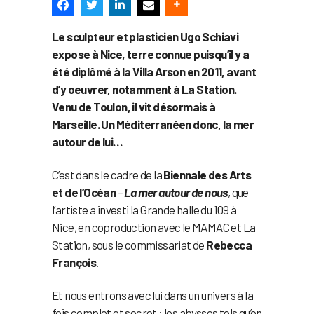
Le sculpteur et plasticien Ugo Schiavi
expose à Nice, terre connue puisqu’il y a
été diplômé à la Villa Arson en 2011, avant
d’y oeuvrer, notamment à La Station.
Venu de Toulon, il vit désormais à
Marseille. Un Méditerranéen donc, la mer
autour de lui…
C’est dans le cadre de la
Biennale des Arts
et de l’Océan
–
La mer autour de nous
, que
l’artiste a investi la Grande halle du 109 à
Nice, en coproduction avec le MAMAC et La
Station, sous le commissariat de
Rebecca
François
.
Et nous entrons avec lui dans un univers à la
fois complet et secret : les abysses tels qu’on