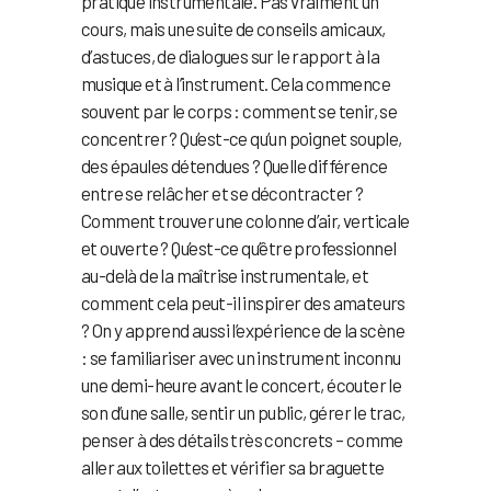
pratique instrumentale. Pas vraiment un
cours, mais une suite de conseils amicaux,
d’astuces, de dialogues sur le rapport à la
musique et à l’instrument. Cela commence
souvent par le corps : comment se tenir, se
concentrer ? Qu’est-ce qu’un poignet souple,
des épaules détendues ? Quelle différence
entre se relâcher et se décontracter ?
Comment trouver une colonne d’air, verticale
et ouverte ? Qu’est-ce qu’être professionnel
au-delà de la maîtrise instrumentale, et
comment cela peut-il inspirer des amateurs
? On y apprend aussi l’expérience de la scène
: se familiariser avec un instrument inconnu
une demi-heure avant le concert, écouter le
son d’une salle, sentir un public, gérer le trac,
penser à des détails très concrets – comme
aller aux toilettes et vérifier sa braguette