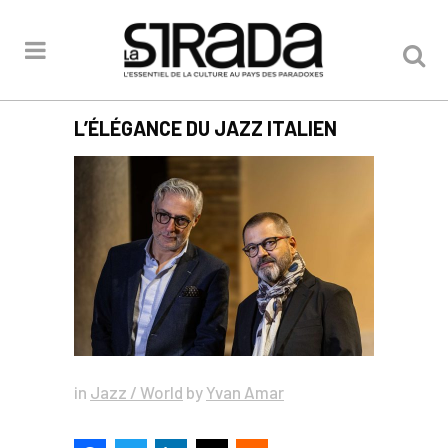
L’ÉLÉGANCE DU JAZZ ITALIEN
in
Jazz / World
by
Yvan Amar