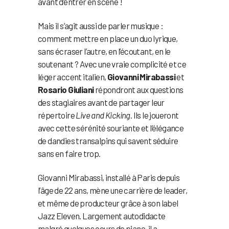
avant d’entrer en scène !
Mais il s’agit aussi de parler musique :
comment mettre en place un duo lyrique,
sans écraser l’autre, en l’écoutant, en le
soutenant ? Avec une vraie complicité et ce
léger accent italien,
Giovanni Mirabassi
et
Rosario Giuliani
répondront aux questions
des stagiaires avant de partager leur
répertoire
Live and Kicking
. Ils le joueront
avec cette sérénité souriante et l’élégance
de dandies transalpins qui savent séduire
sans en faire trop.
Giovanni Mirabassi, installé à Paris depuis
l’âge de 22 ans, mène une carrière de leader,
et même de producteur grâce à son label
Jazz Eleven. Largement autodidacte
malgré quelques cours de piano, il a