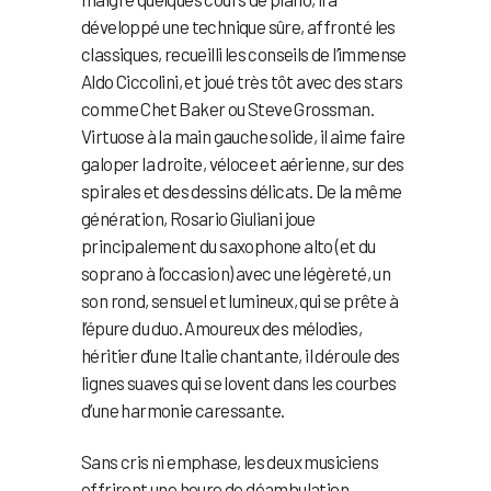
développé une technique sûre, affronté les
classiques, recueilli les conseils de l’immense
Aldo Ciccolini, et joué très tôt avec des stars
comme Chet Baker ou Steve Grossman.
Virtuose à la main gauche solide, il aime faire
galoper la droite, véloce et aérienne, sur des
spirales et des dessins délicats. De la même
génération, Rosario Giuliani joue
principalement du saxophone alto (et du
soprano à l’occasion) avec une légèreté, un
son rond, sensuel et lumineux, qui se prête à
l’épure du duo. Amoureux des mélodies,
héritier d’une Italie chantante, il déroule des
lignes suaves qui se lovent dans les courbes
d’une harmonie caressante.
Sans cris ni emphase, les deux musiciens
offriront une heure de déambulation