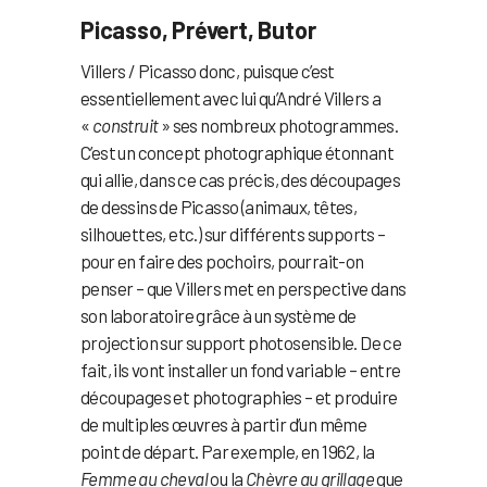
Picasso, Prévert, Butor
Villers / Picasso donc, puisque c’est
essentiellement avec lui qu’André Villers a
«
construit
» ses nombreux photogrammes.
C’est un concept photographique étonnant
qui allie, dans ce cas précis, des découpages
de dessins de Picasso (animaux, têtes,
silhouettes, etc.) sur différents supports –
pour en faire des pochoirs, pourrait-on
penser – que Villers met en perspective dans
son laboratoire grâce à un système de
projection sur support photosensible. De ce
fait, ils vont installer un fond variable – entre
découpages et photographies – et produire
de multiples œuvres à partir d’un même
point de départ. Par exemple, en 1962, la
Femme au cheval
ou la
Chèvre au grillage
que