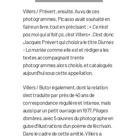
Villers / Prévert, ensuite. Au vu de ces
photogrammes, Picasso avait souhaité en
faire un livre, tout en précisant : «
Ce n’est
pas moi qui ai fait ça, c’est Villers
« . C’est donc
Jacques Prévert qui choisira le titre
Diurnes
– La mariée comme elle est
et rédigera les
textes accompagnant trente
photogrammes alors choisis, et catalogués
aujourd’hui sous cette appellation.
Villers / Butor également, dont la relation
s’est traduite par près de 40 ans de
correspondance régulière et intense, mais
aussi par un petit ouvrage en 1977,
Pliages
d’ombres
, avec 5 œuvres du photographe en
guise d’illustrations d’un poème de l’écrivain.
Dans le cadre de cette amitié, Villers a