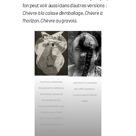
l’on peut voir aussi dans d’autres versions :
Chèvre à la caisse d’emballage
,
Chèvre à
l’horizon
,
Chèvre au gravois
.
Pablo Picasso/André Villers
André Villers Portrait de Michel
Bohu (planche 13), Série Diurnes
Butor 1976 Tirage gélatino-
(livre d’artiste comprenant 30
bromure d’argent 40 × 30 cm ©
photographies de Pablo
ADAGP
Picasso et d’André Villers, avec
un texte de Jacques Prévert)
1962, Tirage phototypie 40 × 30
cm © ADAGP © Succession
Picasso 2026