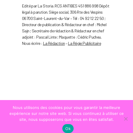
Edité par La Storia. RCS ANTIBES 451 886 998 Dépôt
légal à parution. Siège social, 306 Rte des Vespins
06700 Saint-Laurent-du-Var – Tél : 04 92 12 22 50 ;
Directeur de publication & Rédacteur en chef : Michel
Sajn ; Secrétaire de rédaction & Rédacteur en chef
adjoint : Pascal Linte ; Maquette : Cédric Pucheu.
Nous écrire :
La Rédaction
–
La Régie Publicitaire
Nous utilisons des cookies pour vous garantir la meilleure
expérience sur notre site web. Si vous continuez à utiliser ce
site, nous supposerons que vous en êtes satisfait.
Ok
© COPYRIGHT
LA STRADA