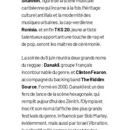
Shannon
, figure de la scène musicale
caribéenne qui incarne à la fois l’héritage
culturel antillais et la modernité des
musiques urbaines, la cap-verdienne
Ronisia
, et enfin
TKS 2G
, jeune artiste
talentueux apportant une touche de rap et
de pop, seront les maîtres de cérémonie.
La soirée du 6 juin réunira deux grands noms
du reggae :
Danakil
, groupe français
incontournable du genre, et
Clinton Fearon
,
accompagné du backing band
The Riddim
Source
. Formé en 2000, Danakil est un des
fers de lance de la scène hexagonale, qui
remplit aujourd’hui des Zénith, l’Olympia et
inscrit son nom à l’affiche des plus grands
festivals du genre. Influencé par Bob Marley,
évidemment, mais aussi par Israel Vibration,