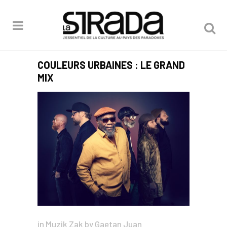
COULEURS URBAINES : LE GRAND
MIX
in
Muzik Zak
by
Gaetan Juan