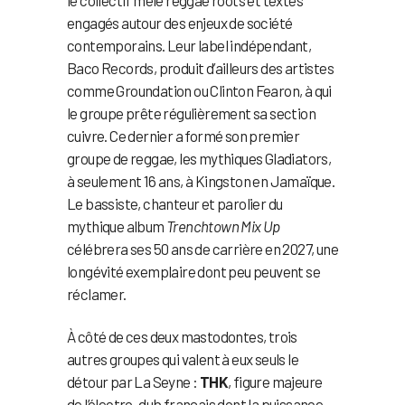
le collectif mêle reggae roots et textes
engagés autour des enjeux de société
contemporains. Leur label indépendant,
Baco Records, produit d’ailleurs des artistes
comme Groundation ou Clinton Fearon, à qui
le groupe prête régulièrement sa section
cuivre. Ce dernier a formé son premier
groupe de reggae, les mythiques Gladiators,
à seulement 16 ans, à Kingston en Jamaïque.
Le bassiste, chanteur et parolier du
mythique album
Trenchtown Mix Up
célébrera ses 50 ans de carrière en 2027, une
longévité exemplaire dont peu peuvent se
réclamer.
À côté de ces deux mastodontes, trois
autres groupes qui valent à eux seuls le
détour par La Seyne :
THK
, figure majeure
de l’électro-dub français dont la puissance