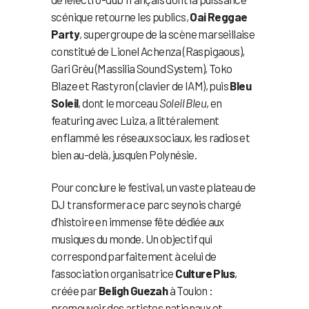
scénique retourne les publics,
Oai Reggae
Party
, supergroupe de la scène marseillaise
constitué de Lionel Achenza (Raspigaous),
Gari Grèu (Massilia Sound System), Toko
Blaze et Rastyron (clavier de IAM), puis
Bleu
Soleil
, dont le morceau
Soleil Bleu
, en
featuring avec Luiza, a littéralement
enflammé les réseaux sociaux, les radios et
bien au-delà, jusqu’en Polynésie.
Pour conclure le festival, un vaste plateau de
DJ transformera ce parc seynois chargé
d’histoire en immense fête dédiée aux
musiques du monde. Un objectif qui
correspond parfaitement à celui de
l’association organisatrice
Culture Plus
,
créée par
Beligh Guezah
à Toulon :
promouvoir des artistes nationaux et