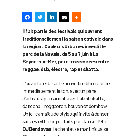
Il fait partie des festivals qui ouvrent
traditionnellement la saison estivale dans
la région : Couleurs Urbaines investit le
parc de la Navale, du 5 au 7 juin à La
Seyne-sur-Mer, pour trois soirées entre
reggae, dub, électro, rap et shatta.
L’ouverture de cette nouvelle édition donne
immédiatement le ton, avec un panel
d’artistes qui marient avec talent shatta,
dancehall, reggaeton, bouyon et dembow.
Un joli camaïeu de styles qui invite à danser
sur des rythmes parfaits pour lancer l’été.
DJ Bendovaa
, la chanteuse martiniquaise