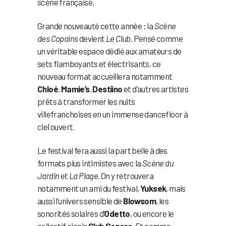
scène française.
Grande nouveauté cette année : la
Scène
des Copains
devient
Le Club
. Pensé comme
un véritable espace dédié aux amateurs de
sets flamboyants et électrisants, ce
nouveau format accueillera notamment
Chloé
,
Mamie’s
,
Destiino
et d’autres artistes
prêts à transformer les nuits
villefranchoises en un immense dancefloor à
ciel ouvert.
Le festival fera aussi la part belle à des
formats plus intimistes avec la
Scène du
Jardin
et
La Plage
. On y retrouvera
notamment un ami du festival,
Yuksek
, mais
aussi l’univers sensible de
Blowsom
, les
sonorités solaires d’
Odetto
, ou encore le