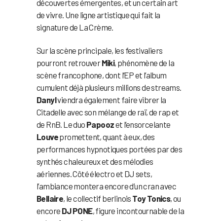
découvertes émergentes, et un certain art
de vivre. Une ligne artistique qui fait la
signature de La Crème.
Sur la scène principale, les festivaliers
pourront retrouver
Miki
, phénomène de la
scène francophone, dont l’EP et l’album
cumulent déjà plusieurs millions de streams.
Danyl
viendra également faire vibrer la
Citadelle avec son mélange de raï, de rap et
de RnB. Le duo
Papooz
et l’ensorcelante
Louve
promettent, quant à eux, des
performances hypnotiques portées par des
synthés chaleureux et des mélodies
aériennes. Côté électro et DJ sets,
l’ambiance montera encore d’un cran avec
Bellaire
, le collectif berlinois
Toy Tonics
, ou
encore
DJ PONE
, figure incontournable de la