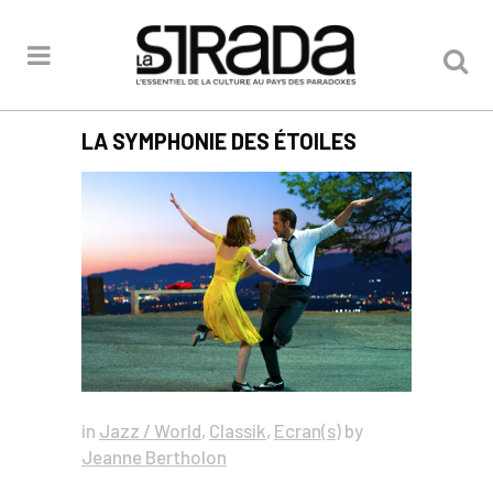
LA SYMPHONIE DES ÉTOILES
in
Jazz / World
,
Classik
,
Ecran(s)
by
Jeanne Bertholon