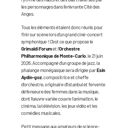
les personnages dans l’enivrante Cité des
Anges.
Tous les éléments étaient donc réunis pour
finir sur scène lors d’un grand ciné-concert
symphonique ! C’est ce que propose le
Grimaldi Forum
et l’
Orchestre
Philharmonique de Monte-Carlo
, le 21 juin
2026. Accompagné d’un groupe de jazz, la
phalange monégasque sera dirigée par
Esin
Aydin-goz
, compositrice et cheffe
d’orchestre, originaire d’Istanbul et fervente
défenseure des femmes dans la musique,
dont l’œuvre variée couvre l’animation, le
cinéma, la télévision, les jeux vidéo et les
comédies musicales.
Petit message aux amateurs de science-