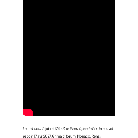
La La Land
, 21 juin 2026 •
Star Wars, épisode IV : Un nouvel
espoir
, 17 avr 2027. Grimaldi forum, Monaco. Rens: