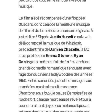
musique.
Le film a été récompensé d’une floppée
d’Oscars, dont ceux de la meilleure musique
de film et de la meilleure chanson originale. À
juste titre ! Signée
Justin Hurwitz
, qui avait
déjà composé la musique de
Whiplash
,
précédent film de
Damien Chazelle
, la BO
interprétée par
Emma Stone
et
Ryan
Gosling
eux-mêmes fait de
La La Land
une
grande comédie romantique renouant avec
l’âge d’or du cinéma hollywoodien des années
1950. Entre sonorités jazz et hommages aux
comédies musicales cultes comme
Chantons sous la pluie
ou
Les Demoiselles de
Rochefort
, chaque morceau se révèle tour à
tour entraînant, joyeux ou mélancolique, au
rythme des hauts et des bas traversés par