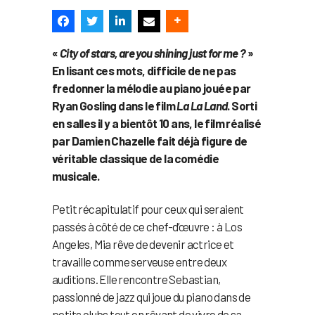
«
City of stars, are you shining just for me ?
»
En lisant ces mots, difficile de ne pas
fredonner la mélodie au piano jouée par
Ryan Gosling dans le film
La La Land
. Sorti
en salles il y a bientôt 10 ans, le film réalisé
par Damien Chazelle fait déjà figure de
véritable classique de la comédie
musicale.
Petit récapitulatif pour ceux qui seraient
passés à côté de ce chef-d’œuvre : à Los
Angeles, Mia rêve de devenir actrice et
travaille comme serveuse entre deux
auditions. Elle rencontre Sebastian,
passionné de jazz qui joue du piano dans de
petits clubs tout en rêvant de vivre de sa