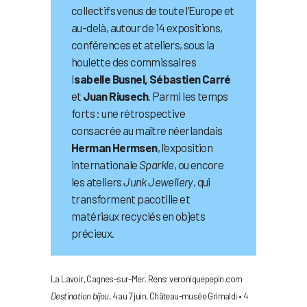
collectifs venus de toute l’Europe et
au-delà, autour de 14 expositions,
conférences et ateliers, sous la
houlette des commissaires
I
sabelle Busnel, Sébastien Carré
et
Juan Riusech
. Parmi les temps
forts : une rétrospective
consacrée au maître néerlandais
Herman Hermsen
, l’exposition
internationale
Sparkle
, ou encore
les ateliers
Junk Jewellery
, qui
transforment pacotille et
matériaux recyclés en objets
précieux.
La Lavoir, Cagnes-sur-Mer. Rens: veroniquepepin.com
Destination bijou
, 4 au 7 juin, Château-musée Grimaldi • 4