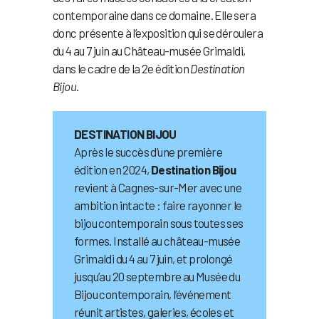
contemporaine dans ce domaine. Elle sera
donc présente à l’exposition qui se déroulera
du 4 au 7 juin au Château-musée Grimaldi,
dans le cadre de la 2e édition
Destination
Bijou
.
DESTINATION BIJOU
Après le succès d’une première
édition en 2024,
Destination Bijou
revient à Cagnes-sur-Mer avec une
ambition intacte : faire rayonner le
bijou contemporain sous toutes ses
formes. Installé au château-musée
Grimaldi du 4 au 7 juin, et prolongé
jusqu’au 20 septembre au Musée du
Bijou contemporain, l’événement
réunit artistes, galeries, écoles et