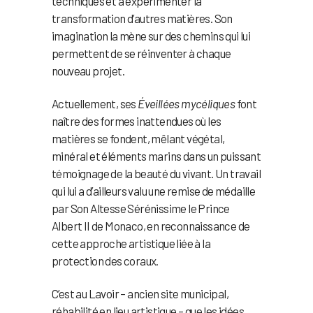
techniques et à expérimenter la
transformation d’autres matières. Son
imagination la mène sur des chemins qui lui
permettent de se réinventer à chaque
nouveau projet.
Actuellement, ses
Éveillées mycéliques
font
naître des formes inattendues où les
matières se fondent, mêlant végétal,
minéral et éléments marins dans un puissant
témoignage de la beauté du vivant. Un travail
qui lui a d’ailleurs valu une remise de médaille
par Son Altesse Sérénissime le Prince
Albert II de Monaco, en reconnaissance de
cette approche artistique liée à la
protection des coraux.
C’est au Lavoir – ancien site municipal,
réhabilité en lieu artistique – que les idées