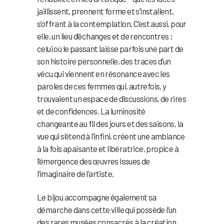
jaillissent, prennent forme et s’installent,
s’offrant à la contemplation. C’est aussi, pour
elle, un lieu d’échanges et de rencontres ;
celui où le passant laisse parfois une part de
son histoire personnelle, des traces d’un
vécu qui viennent en résonance avec les
paroles de ces femmes qui, autrefois, y
trouvaient un espace de discussions, de rires
et de confidences. La luminosité
changeante au fil des jours et des saisons, la
vue qui s’étend à l’infini, créent une ambiance
à la fois apaisante et libératrice, propice à
l’émergence des œuvres issues de
l’imaginaire de l’artiste.
Le bijou accompagne également sa
démarche dans cette ville qui possède l’un
des rares musées consacrés à la création