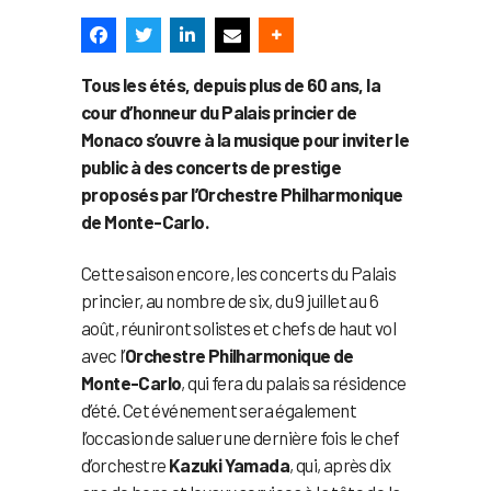
Tous les étés, depuis plus de 60 ans, la
cour d’honneur du Palais princier de
Monaco s’ouvre à la musique pour inviter le
public à des concerts de prestige
proposés par l’Orchestre Philharmonique
de Monte-Carlo.
Cette saison encore, les concerts du Palais
princier, au nombre de six, du 9 juillet au 6
août, réuniront solistes et chefs de haut vol
avec l’
Orchestre Philharmonique de
Monte-Carlo
, qui fera du palais sa résidence
d’été. Cet événement sera également
l’occasion de saluer une dernière fois le chef
d’orchestre
Kazuki Yamada
, qui, après dix