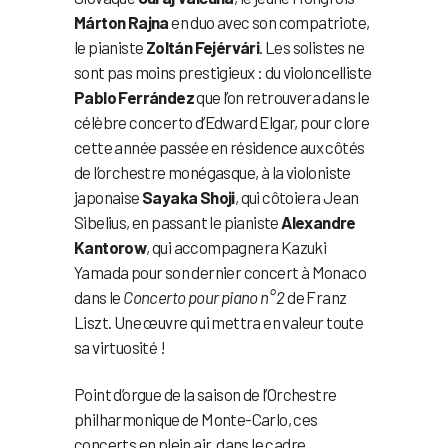
Márton Rajna
en duo avec son compatriote,
le pianiste
Zoltán Fejérvári
. Les solistes ne
sont pas moins prestigieux : du violoncelliste
Pablo Ferrández
que l’on retrouvera dans le
célèbre concerto d’Edward Elgar, pour clore
cette année passée en résidence aux côtés
de l’orchestre monégasque, à la violoniste
japonaise
Sayaka Shoji
, qui côtoiera Jean
Sibelius, en passant le pianiste
Alexandre
Kantorow
, qui accompagnera Kazuki
Yamada pour son dernier concert à Monaco
dans le
Concerto pour piano n° 2
de Franz
Liszt. Une œuvre qui mettra en valeur toute
sa virtuosité !
Point d’orgue de la saison de l’Orchestre
philharmonique de Monte-Carlo, ces
concerts en plein air, dans le cadre