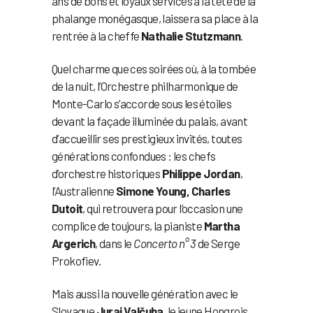
ans de bons et loyaux services à la tête de la
phalange monégasque, laissera sa place à la
rentrée à la cheffe
Nathalie Stutzmann
.
Quel charme que ces soirées où, à la tombée
de la nuit, l’Orchestre philharmonique de
Monte-Carlo s’accorde sous les étoiles
devant la façade illuminée du palais, avant
d’accueillir ses prestigieux invités, toutes
générations confondues : les chefs
d’orchestre historiques
Philippe Jordan
,
l’Australienne
Simone Young,
Charles
Dutoit
, qui retrouvera pour l’occasion une
complice de toujours, la pianiste
Martha
Argerich
, dans le
Concerto n° 3
de Serge
Prokofiev.
Mais aussi la nouvelle génération avec le
Slovaque
Juraj Valčuha
, le jeune Hongrois