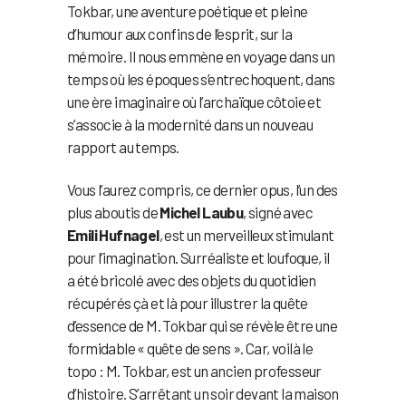
Tokbar, une aventure poétique et pleine
d’humour aux confins de l’esprit, sur la
mémoire. Il nous emmène en voyage dans un
temps où les époques s’entrechoquent, dans
une ère imaginaire où l’archaïque côtoie et
s’associe à la modernité dans un nouveau
rapport au temps.
Vous l’aurez compris, ce dernier opus, l’un des
plus aboutis de
Michel Laubu
, signé avec
Emili Hufnagel
, est un merveilleux stimulant
pour l’imagination. Surréaliste et loufoque, il
a été bricolé avec des objets du quotidien
récupérés çà et là pour illustrer la quête
d’essence de M. Tokbar qui se révèle être une
formidable « quête de sens ». Car, voilà le
topo : M. Tokbar, est un ancien professeur
d’histoire. S’arrêtant un soir devant la maison