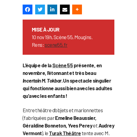
MISE À JOUR
10 nov 19h, Scène 55, Mougins.
Rens:
scene55.fr
L’équipe de la
Scène 55
présente, en
novembre, l’étonnant et très beau
Incertain M. Tokbar
. Un spectacle singulier
qui fonctionne aussi bien avec les adultes
qu’avec les enfants !
Entre théâtre d’objets et marionnettes
(fabriquées par
Emeline Beaussier,
Géraldine Bonneton, Yves Perey
et
Audrey
Vermont
), le
Turak Théâtre
tente avec M.