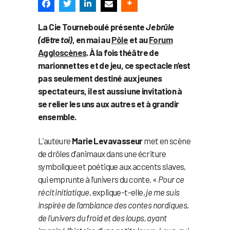
La Cie Tourneboulé présente
Je brûle
(d’être toi)
, en mai au
Pôle
et au
Forum
Aggloscènes
. À la fois théâtre de
marionnettes et de jeu, ce spectacle n’est
pas seulement destiné aux jeunes
spectateurs, il est aussi une invitation à
se relier les uns aux autres et à grandir
ensemble.
L’auteure
Marie Levavasseur
met en scène
de drôles d’animaux dans une écriture
symbolique et poétique aux accents slaves,
qui emprunte à l’univers du conte. «
Pour ce
récit initiatique
, explique-t-elle,
je me suis
inspirée de l’ambiance des contes nordiques,
de l’univers du froid et des loups, ayant