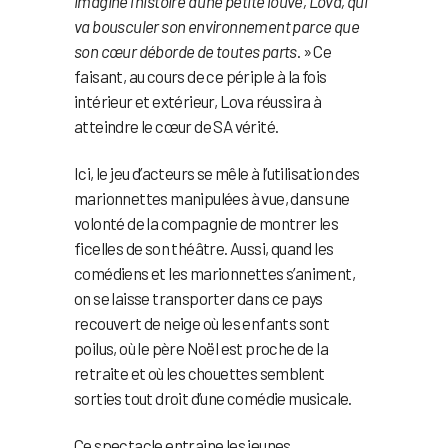
imaginé l’histoire d’une petite louve, Lova, qui
va bousculer son environnement parce que
son cœur déborde de toutes parts
. » Ce
faisant, au cours de ce périple à la fois
intérieur et extérieur, Lova réussira à
atteindre le cœur de SA vérité.
Ici, le jeu d’acteurs se mêle à l’utilisation des
marionnettes manipulées à vue, dans une
volonté de la compagnie de montrer les
ficelles de son théâtre. Aussi, quand les
comédiens et les marionnettes s’animent,
on se laisse transporter dans ce pays
recouvert de neige où les enfants sont
poilus, où le père Noël est proche de la
retraite et où les chouettes semblent
sorties tout droit d’une comédie musicale.
Ce spectacle entraine les jeunes