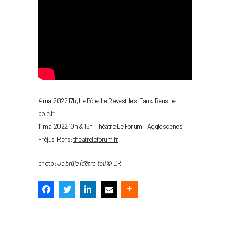
4 mai 2022 17h, Le Pôle, Le Revest-les-Eaux. Rens:
le-
pole.fr
11 mai 2022 10h & 15h, Théâtre Le Forum – Aggloscènes,
Fréjus. Rens:
theatreleforum.fr
photo :
Je brûle (d’être toi)
© DR