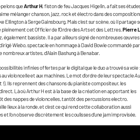
ppelons que
Arthur H
, fiston de feu Jacques Higelin, a fait ses étude
l aime mélanger chanson, jazz, rock et électro dans des composition
ke Ellington à Serge Gainsbourg. Mais c’est sur scène, où il partage 
e pleinement cet Officier de l’Ordre des Arts et des Lettres.
Pierre 
jazz, également bassiste. Il a par ailleurs signé de nombreuses œuvres
dirigé
Wiebo
, spectacle en hommage à David Bowie commandé par 
e nombreux artistes, d’Alain Bashung à Benabar.
ssibilités infinies offertes par le digital que le duo a trouvé sa voie 
s au violoncelle et aux machines. Le mot d’ordre de leur spectacle
Au
ut !). Ils reprennent des chansons du pianiste compositeur, les
direct. Là où Arthur H est à la base de la création en apportant les
tôt des nappes de violoncelles, tantôt des percussions electro.
e lieux à la ronde, et c’est ce qui rend cette collaboration aussi
es et l’on observe discrètement les coulisses d’une jam improvisée.