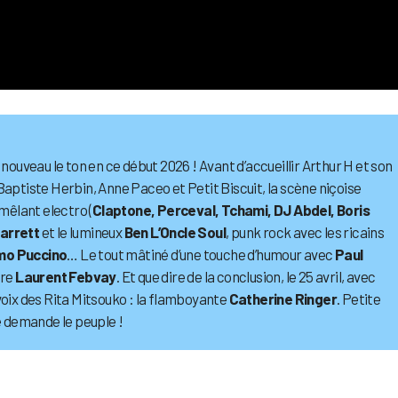
 nouveau le ton en ce début 2026 ! Avant d’accueillir Arthur H et son
Baptiste Herbin, Anne Paceo et Petit Biscuit, la scène niçoise
êlant electro (
Claptone, Perceval, Tchami, DJ Abdel, Boris
arrett
et le lumineux
Ben L’Oncle Soul
, punk rock avec les ricains
o Puccino
… Le tout mâtiné d’une touche d’humour avec
Paul
ore
Laurent Febvay
. Et que dire de la conclusion, le 25 avril, avec
voix des Rita Mitsouko : la flamboyante
Catherine Ringer
. Petite
ue demande le peuple !