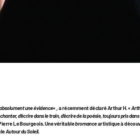
it absolument une évidence
« , a récemment déclaré Arthur H. «
Arth
chanter, d’écrire dans le train, d’écrire de la poésie, toujours pris dans
te Pierre Le Bourgeois. Une véritable
bromance
artistique à découv
cle
Autour du Soleil
.