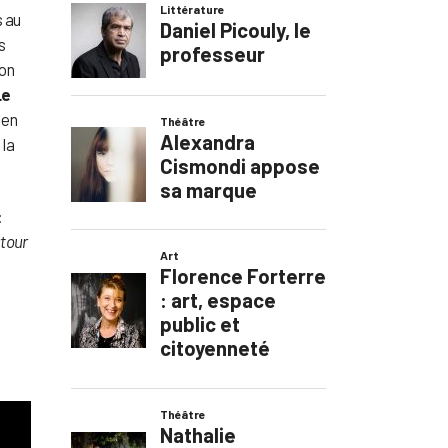
s au
s
son
Le
 en
la
:
tour