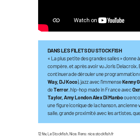
DANS LES FILETS DU STOCKFISH
« La plus petite des grandes salles » donne à
compère, et après avoir vu Joris Delacroix, 
continuera de dérouler une programmation m
Way, DJ Koco
), jazz avec l’immense
Kenny G
de
Terror
, hip-hop made in France avec
Oxm
Taylor, Amy London Alex Di Manbo
ou enc
une figure iconique de la chanson, ancienne 
salle, grande proximité avec les artistes, q
12 fév, Le Stockfish, Nice. Rens: nice.stockfish.fr