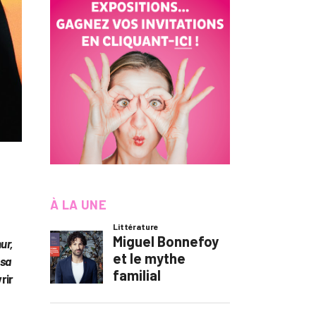
À LA UNE
ur,
 sa
rir