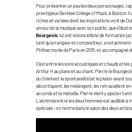
Pour présenter un peu les deux personnages, ra
prestigieux Berklee College of Music à Boston. I
riches et variées dont les inspirations vont de Du
amour de la musique avec son public, que s’illustr
Bourgeois
, lui, est violoncelliste de formation 
tant qu’arrangeur et compositeur, a notamment 
Philharmonie de Paris en 2015, et accompagné d
C’est entre les sons acoustiques et chauds et les po
Arthur H au piano et au chant, Pierre le Bourgeoi
du Soleil
est la spontanéité (et le plaisir avant to
décortiquent, les mélangent, les retravaillent en 
accords et la mélodie, Pierre vient y ajouter tan
L’alchimie entre les deux hommes est audible à mill
spéciale ; on rentre dans le salon des deux artist