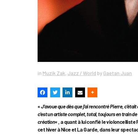
in
Muzik Zak
,
Jazz / World
by
Gaetan Juan
«
J’avoue que dès que j’ai rencontré Pierre, c’éta
c’est un artiste complet, total, toujours en train de 
création
« , a quant à lui confié le violoncellis
cet hiver à Nice et La Garde, dans leur specta