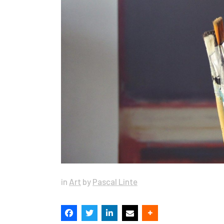
in
Art
by
Pascal Linte