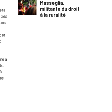
n
tera
n
Des
dans
t et
t
 né à
te,
à
gés