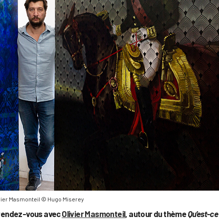
vier Masmonteil © Hugo Miserey
rendez-vous avec
Olivier Masmonteil
, autour du thème
Qu’est-ce