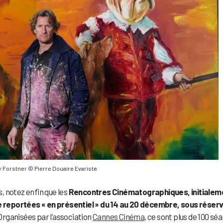
 Forstner © Pierre Douaire Evariste
, notez enfin que
les
Rencontres Cinématographiques,
initialem
 reportées « en présentiel » du 14 au 20 décembre, sous réser
rganisées par l’association
Cannes Cinéma
, ce sont plus de 100 sé