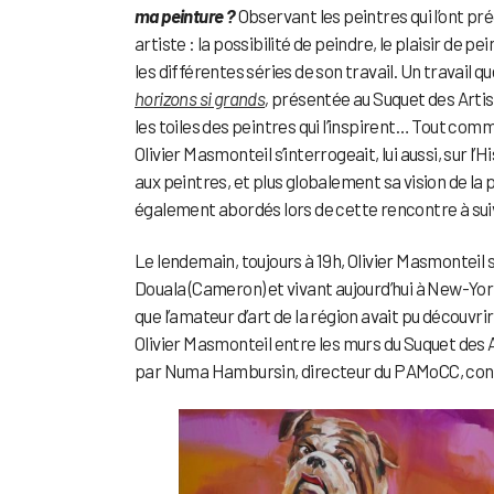
ma peinture ?
Observant les peintres qui l’ont préc
artiste : la possibilité de peindre, le plaisir de p
les différentes séries de son travail. Un travail q
horizons si grands
,
présentée au Suquet des Arti
les toiles des peintres qui l’inspirent… Tout com
Olivier Masmonteil s’interrogeait, lui aussi, sur l’
aux peintres, et plus globalement sa vision de la
également abordés lors de cette rencontre à suivre
Le lendemain, toujours à 19h, Olivier Masmontei
Douala (Cameron) et vivant aujourd’hui à New-York,
que l’amateur d’art de la région avait pu découvri
Olivier Masmonteil entre les murs du Suquet des A
par Numa Hambursin, directeur du PAMoCC, con