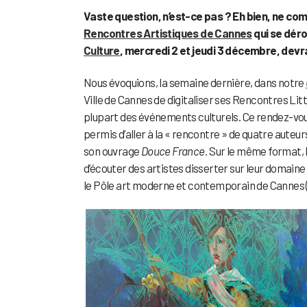
Vaste question, n’est-ce pas ? Eh bien, ne c
Rencontres Artistiques de Cannes
qui se déro
Culture
, mercredi 2 et jeudi 3 décembre, dev
Nous évoquions, la semaine dernière, dans notre
Ville de Cannes de digitaliser ses Rencontres Li
plupart des événements culturels. Ce rendez-vous,
permis d’aller à la « rencontre » de quatre auteu
son ouvrage
Douce France.
Sur le même format, le
d’écouter des artistes disserter sur leur domaine
le Pôle art moderne et contemporain de Cannes (