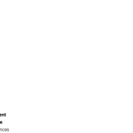
ent
ve
ances