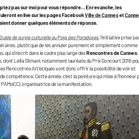
omptez pas sur moi pour vous répondre… En revanche, les
uleront en live sur les pages Facebook
Ville de Cannes
et
Canne
raient donner quelques éléments de réponse.
Guide de survie culturelle au Pays des Paradoxes
, l’initiative prise pa
ttéraires, plutôt que de les annuler purement et simplement comme 
 qui s’inscrit dans le cadre plus large des
Rencontres de Cannes
,
rs, dont Leïla Slimani, notamment lauréate du Prix Goncourt 2016 po
s Rencontres Artistiques vont donc offrir la possibilité de voir et
 de compétence. Cette année, c’est la peinture qui mise à l’honneur 
PAMoCC), organisatrice de la manifestation.