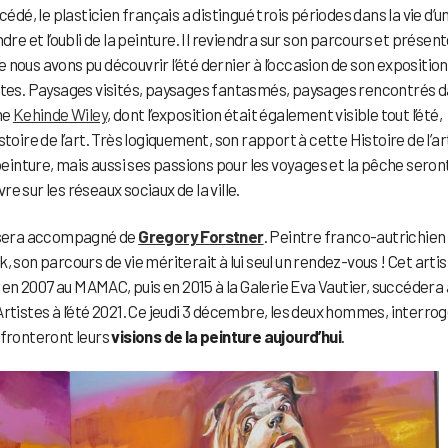
édé, le plasticien français a distingué trois périodes dans la vie d’u
eindre et l’oubli de la peinture. Il reviendra sur son parcours et présen
ue nous avons pu découvrir l’été dernier à l’occasion de son expositio
stes. Paysages visités, paysages fantasmés, paysages rencontrés 
me
Kehinde Wiley
, dont l’exposition était également visible tout l’été,
Histoire de l’art. Très logiquement, son rapport à cette Histoire de l’ar
 peinture, mais aussi ses passions pour les voyages et la pêche seron
 sur les réseaux sociaux de la ville.
l sera accompagné de
Gregory Forstner
. Peintre franco-autrichien
 son parcours de vie mériterait à lui seul un rendez-vous ! Cet artis
r en 2007 au MAMAC, puis en 2015 à la Galerie Eva Vautier, succédera 
rtistes à l’été 2021. Ce jeudi 3 décembre, les deux hommes, interro
fronteront leurs
visions de la peinture aujourd’hui
.