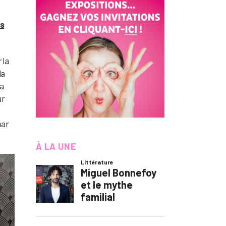
s
r la
la
 a
ur
par
À LA UNE