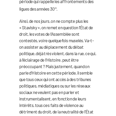
période qui rappelle les affrontements des
ligues des années 30
.
(1)
Ainsi, de nos jours, on ne compte plus les
« Stavisky », on remet en question l’État de
droit, les votes de l’Assemblée sont
contestés, voire quelquefois muselés. Va-t-
on assister au déplacement du débat
politique, déjà très violent, dans la rue, ce qui,
à l’éclairage de l’Histoire, peut être
préoccupant ? Mais justement, quand on
parle d’Histoire en cette période, il semble
que tous ceux qui ont accès à des tribunes
politiques, médiatiques ou sur les réseaux
sociaux ne veulent pas en parler et
instrumentalisent, en fonction de leurs
intérêts, tous ces faits de violence au
détriment du droit, de la neutralité de l’État