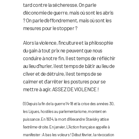
tard contre la sécheresse. On parle
d’économie de guerre, mais où sont les abris
? On parle d’effondrement, mais où sont les
mesures pour le stopper ?
Alors la violence, l’inculture et la philosophie
du gain à tout prix ne peuvent que nous
conduire à notre fin. Il est temps de réfléchir
au lieu d’hurler, il est temps de bâtir au lieu de
cliver et de détruire, il est temps de se
calmer et d’arrêter les postures pour se
mettre à agir. ASSEZ DE VIOLENCE !
(1) Depuis la fin de la guerre 14-18 et la crise des années 30,
les Ligues, hostiles au parlementarisme, montent en
puissance. En 1934, la mort d’Alexandre Stavisky attise
l’extrême-droite. En janvier, L’Action française appelle à
manifester : A bas les voleurs ! Début février, la révocation