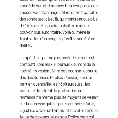
concède peu et demande beaucoup, que ces
choses vont s’arranger. Alors on voit paraître
des sondages, çà et là, qui montrent que plus
de 45 % des Français souhaiteraient un
pouvoir plus autoritaire. Voilà où mène la
frustration d’un peuple qui voit la société se
déliter.
L’impôt finit par ne plus avoir de sens. Il est
combattu par les « illibéraux » au nom de la
liberté. Ils veulent faire des économies sur le
dos des Services Publics : l’enseignement
part en quenouille, les hôpitaux aussi, les
ponts s’effondrent, la protection de
l’enfance n’a même plus les moyens de veiller
sur la jeunesse qui est pourtant notre futur,
la justice prend un temps infini à être rendue
faute de moyens, et dans la Police ceux qui