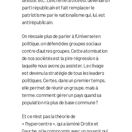
sexiste, etc. L’extrême droite est devenue un
parti républicain et fait remplacer le
patriotisme par le nationalisme qui, lui, est
antirépublicain.
On n’essaie plus de parler à l’Universel en
politique, on défend des groupes sociaux
contre d’autres groupes. Cette atomisation
de nos sociétés est la pire régression à
laquelle nous avons pu assister. Le clivage
est devenu la stratégie de tous les leaders
politiques. Certes, dans un premier temps,
elle permet de réunir un groupe, mais à
terme, comment gérer un pays quand sa
population n’a plus de base commune ?
Et ce n’est pas la théorie de
« l’hypercentre », qui a laminé Droite et
Gauche, ni le compromis avec un pouvoir qui