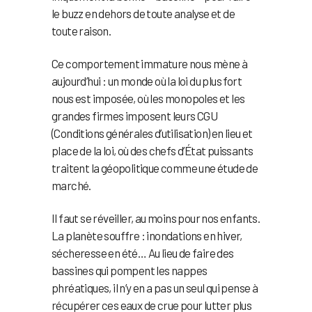
le buzz en dehors de toute analyse et de
toute raison.
Ce comportement immature nous mène à
aujourd’hui : un monde où la loi du plus fort
nous est imposée, où les monopoles et les
grandes firmes imposent leurs CGU
(Conditions générales d’utilisation) en lieu et
place de la loi, où des chefs d’État puissants
traitent la géopolitique comme une étude de
marché.
Il faut se réveiller, au moins pour nos enfants.
La planète souffre : inondations en hiver,
sécheresse en été… Au lieu de faire des
bassines qui pompent les nappes
phréatiques, il n’y en a pas un seul qui pense à
récupérer ces eaux de crue pour lutter plus