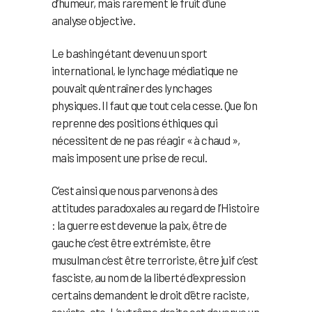
d’humeur, mais rarement le fruit d’une
analyse objective.
Le bashing étant devenu un sport
international, le lynchage médiatique ne
pouvait qu’entraîner des lynchages
physiques. Il faut que tout cela cesse. Que l’on
reprenne des positions éthiques qui
nécessitent de ne pas réagir « à chaud »,
mais imposent une prise de recul.
C’est ainsi que nous parvenons à des
attitudes paradoxales au regard de l’Histoire
: la guerre est devenue la paix, être de
gauche c’est être extrémiste, être
musulman c’est être terroriste, être juif c’est
fasciste, au nom de la liberté d’expression
certains demandent le droit d’être raciste,