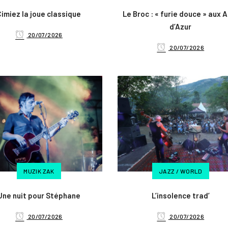
Cimiez la joue classique
Le Broc : « furie douce » aux 
d’Azur
20/07/2026
20/07/2026
MUZIK ZAK
JAZZ / WORLD
Une nuit pour Stéphane
L’insolence trad’
20/07/2026
20/07/2026