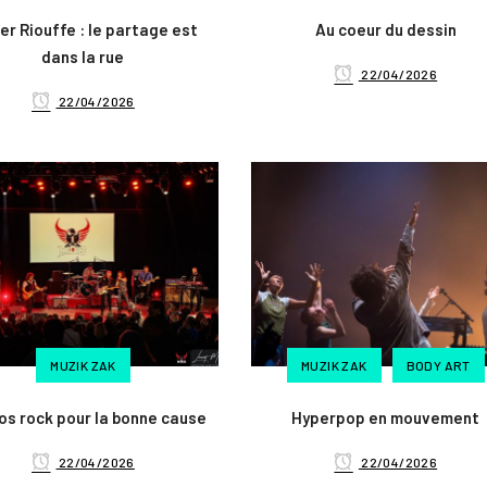
ier Riouffe : le partage est
Au coeur du dessin
dans la rue
22/04/2026
22/04/2026
MUZIK ZAK
MUZIK ZAK
BODY ART
os rock pour la bonne cause
Hyperpop en mouvement
22/04/2026
22/04/2026