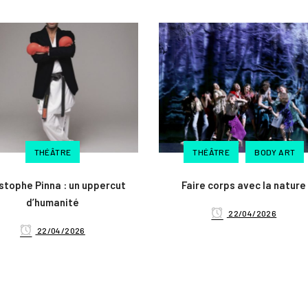
THÉÂTRE
THÉÂTRE
BODY ART
stophe Pinna : un uppercut
Faire corps avec la nature
d’humanité
22/04/2026
22/04/2026