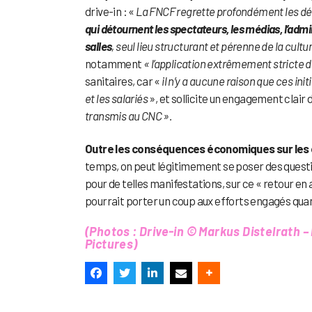
drive-in : «
La FNCF regrette profondément les d
qui détournent les spectateurs, les médias, l’admi
salles
, seul lieu structurant et pérenne de la cu
notamment
« l’application extrêmement stricte 
sanitaires, car «
i
l n’y a aucune raison que ces ini
et les salariés
», et sollicite un engagement clair 
transmis au CNC ».
Outre les conséquences économiques sur les 
temps, on peut légitimement se poser des question
pour de telles manifestations, sur ce « retour en a
pourrait porter un coup aux efforts engagés qua
(Photos : Drive-in © Markus Distelrath –
Pictures)