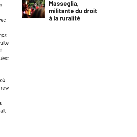
er
vec
mps
culte
sé
u’est
 où
drew
du
ait