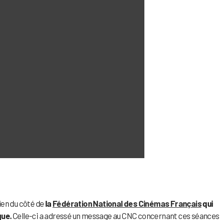
ien du côté de
la
Fédération National des Cinémas Français
qui
que.
Celle-ci a adressé un message au CNC concernant ces séances