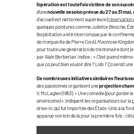
l’opération est toutefois victime de son succè
d’une
nouvelle session prévue du 27 au 31 mai,
d’accueil est nettement supérieure (
réservation 
quelques pointures comme Juliette Binoche, Édo
l’exploitation a été interrompue par le confine
de marguerite
de Pierre Coré),
Moonrose Kingd
pour toute une génération de trentenaire dont je
par Alain Berberian. Indice :
« C’est quand même ét
que ça peut bien vouloir dire ? Lido ? Ça serait un
De nombreuses initiatives similaires fleuriss
des passionnés organisent une
projection cham
V. McLaglen (1963). «
Une comédie (pour garder le
américaine)
», indiquent les organisateurs sur la
p
drive-in, qui fut importée des États-Unis à la fi
apparue non loin de là pour la première fois : c’éta