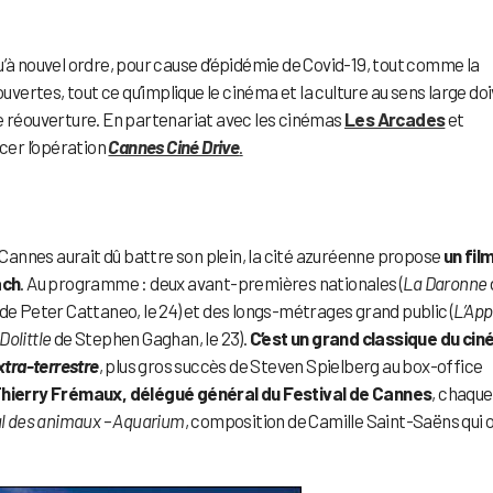
u’à nouvel ordre, pour cause d’épidémie de Covid-19, tout comme la
ouvertes, tout ce qu’implique le cinéma et la culture au sens large do
de réouverture. En partenariat avec les cinémas
Les Arcades
et
ncer l’opération
Cannes Ciné Drive
.
de Cannes aurait dû battre son plein, la cité azuréenne propose
un fil
ach
. Au programme : deux avant-premières nationales (
La Daronne
de Peter Cattaneo, le 24) et des longs-métrages grand public (
L’App
Dolittle
de Stephen Gaghan, le 23).
C’est un grand classique du ci
Extra-terrestre
, plus gros succès de Steven Spielberg au box-office
hierry Frémaux, délégué général du Festival de Cannes
, chaque
l des animaux – Aquarium
, composition de Camille Saint-Saëns qui 