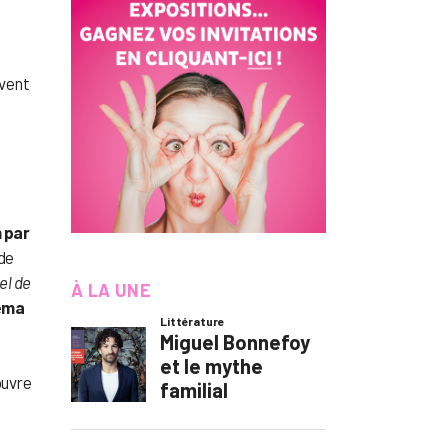
ivent
m par
de
el de
À LA UNE
néma
ouvre