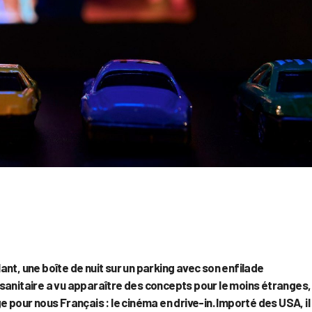
nt, une boîte de nuit sur un parking avec son enfilade
sanitaire a vu apparaître des concepts pour le moins étranges,
 pour nous Français : le cinéma en drive-in. Importé des USA, il 