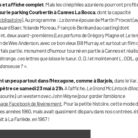
s et affiche complet
. Mais les cinéphiles azuréens pourront profit
 sur le parking Courbertin à Cannes La Bocca
, dont la capacité
obligatoire
). Au programme :
La bonne épouse
de Martin Provost (a
uard Baer, Yolande Moreau, François Berléand au casting) dont
ment, deux avant-premières
(Les parfums
de Grégory Magne et
Le te
om
de Wes Anderson, avec ce bon vieux Bill Murray, et surtout un film 
 fais partie, monument d’humour tourné en partie à Cannes et réali
range, ces lettres que laisse le tueur. O, D, I et maintenant L. ODIL, q
e danseuse ? ».
ent un peu partout dans l’Hexagone, comme à Barjols,
dans le Var,
pêtre ce samedi 23 mai à 21h
. A l’affiche,
Le Grand McLintock
d’An
 sourire), un western avec John Wayne (pour garder l’ambiance
age Facebook de l’événement
. Pour la petite histoire, cette mode 
n des années 1960, mais avait quasiment disparu dans nos contrées, ét
it à La Farlède, en 1967 !