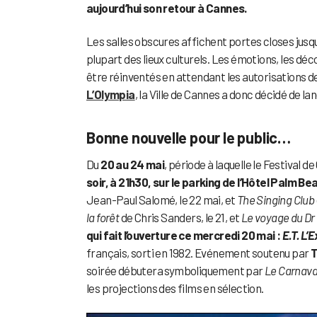
aujourd’hui son retour à Cannes.
Les salles obscures affichent portes closes jusq
plupart des lieux culturels. Les émotions, les déc
être réinventés en attendant les autorisations 
L’Olympia
, la Ville de Cannes a donc décidé de la
Bonne nouvelle pour le public…
Du
20 au 24 mai
, période à laquelle le Festival 
soir, à 21h30, sur le parking de l’Hôtel Palm Be
Jean-Paul Salomé, le 22 mai, et
The Singing Club
la forêt
de Chris Sanders, le 21, et
Le voyage du Dr 
qui fait l’ouverture ce mercredi 20 mai :
E.T. L’
français, sorti en 1982. Evénement soutenu par
T
soirée débutera symboliquement par
Le Carnava
les projections des films en sélection.