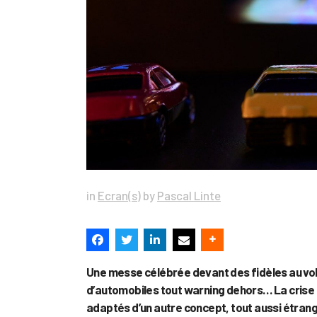
in
Ecran(s)
by
Pascal Linte
Une messe célébrée devant des fidèles au vola
d’automobiles tout warning dehors… La crise 
adaptés d’un autre concept, tout aussi étrange