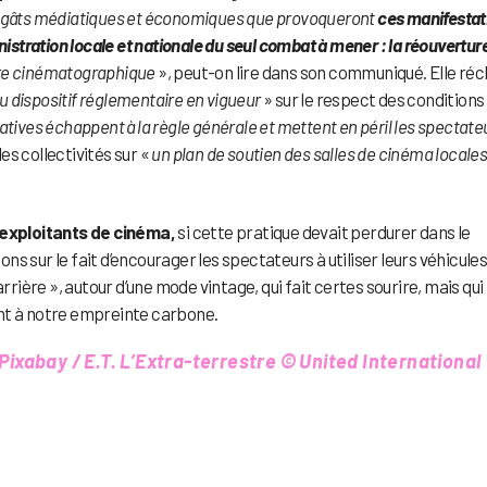
égâts médiatiques et économiques que provoqueront
ces manifestat
nistration locale et nationale du seul combat à mener : la réouvertur
lture cinématographique
», peut-on lire dans son communiqué. Elle ré
du dispositif réglementaire en vigueur
» sur le respect des conditions
tiatives échappent à la règle générale et mettent en péril les spectate
des collectivités sur «
un plan de soutien des salles de cinéma locale
exploitants de cinéma,
si cette pratique devait perdurer dans le
s sur le fait d’encourager les spectateurs à utiliser leurs véhicule
rrière », autour d’une mode vintage, qui fait certes sourire, mais qui
nt à notre empreinte carbone.
 Pixabay / E.T. L’Extra-terrestre © United International