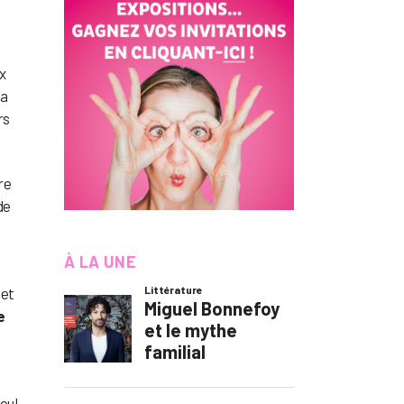
ux
la
rs
re
de
À LA UNE
 et
e
eul,