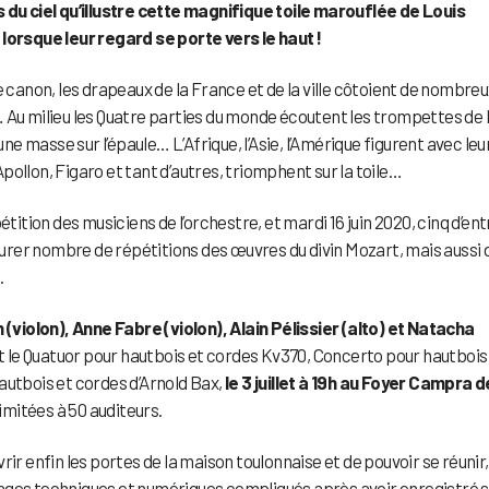
s du ciel qu’illustre cette magnifique toile marouflée de Louis
 lorsque leur regard se porte vers le haut !
t de canon, les drapeaux de la France et de la ville côtoient de nombre
 Au milieu les Quatre parties du monde écoutent les trompettes de 
 masse sur l’épaule… L’Afrique, l’Asie, l’Amérique figurent avec leu
ollon, Figaro et tant d’autres, triomphent sur la toile…
tition des musiciens de l’orchestre, et mardi 16 juin 2020, cinq d’ent
ssurer nombre de répétitions des œuvres du divin Mozart, mais aussi 
.
violon), Anne Fabre (violon), Alain Pélissier (alto) et Natacha
 le Quatuor pour hautbois et cordes Kv370, Concerto pour hautbois
autbois et cordes d’Arnold Bax,
le 3 juillet à 19h au Foyer Campra d
limitées à 50 auditeurs.
uvrir enfin les portes de la maison toulonnaise et de pouvoir se réunir,
ages techniques et numériques compliqués après avoir enregistré s