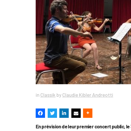
in
Classik
by
Claudie Kibler Andreotti
En prévision de leur premier concert public, le 