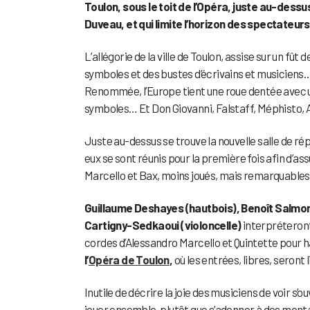
Toulon, sous le toit de l’Opéra, juste au-dessu
Duveau, et qui limite l’horizon des spectateurs
L’allégorie de la ville de Toulon, assise sur un fû
symboles et des bustes d’écrivains et musiciens…
Renommée, l’Europe tient une roue dentée avec une
symboles… Et Don Giovanni, Falstaff, Méphisto, Ap
Juste au-dessus se trouve la nouvelle salle de répé
eux se sont réunis pour la première fois afin d’a
Marcello et Bax, moins joués, mais remarquables
Guillaume Deshayes (hautbois), Benoît Salmon (
Cartigny-Sedkaoui (violoncelle)
interpréteront
cordes d’Alessandro Marcello et Quintette pour h
l’
Opéra de Toulon
,
où les entrées, libres, seront 
Inutile de décrire la joie des musiciens de voir s’o
jouer ensemble, plutôt que s’adonner à des mont