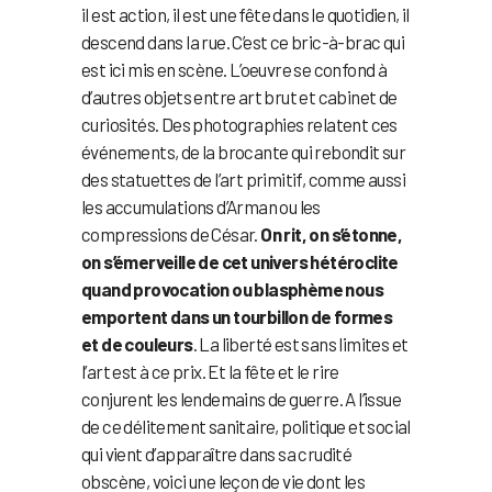
il est action, il est une fête dans le quotidien, il
descend dans la rue. C’est ce bric-à-brac qui
est ici mis en scène. L’oeuvre se confond à
d’autres objets entre art brut et cabinet de
curiosités. Des photographies relatent ces
événements, de la brocante qui rebondit sur
des statuettes de l’art primitif, comme aussi
les accumulations d’Arman ou les
compressions de César.
On rit, on s’étonne,
on s’émerveille de cet univers hétéroclite
quand provocation ou blasphème nous
emportent dans un tourbillon de formes
et de couleurs
. La liberté est sans limites et
l’art est à ce prix. Et la fête et le rire
conjurent les lendemains de guerre. A l’issue
de ce délitement sanitaire, politique et social
qui vient d’apparaître dans sa crudité
obscène, voici une leçon de vie dont les