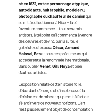
né en 1931, est ce personnage atypique,
autodidacte, haltérophile, modèle nu,
photographe ou chauffeur de camion
qui
se mit à collectionner à Nice — là où
l’aventure commence — tous ses amis
artistes, à tel point qu’il commença à vendre
des oeuvres et devint, par la suite, le
galeriste qui exposa
César, Armand
Malaval, Ben
et tous ces précurseurs qui
accédèrent à la renommée internationale.
Sans oublier
Venet, Gilli, Moya
et bien
d’autres artistes.
L’exposition relate cette histoire folle,
débordant d’énergie et d’insolence, où la
dérision est de mise et qui permit à l’art de
s’élargir vers de nouveaux horizons. L’art
n’est plus seulement objet de contemplation,