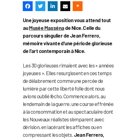
Une joyeuse exposition vous attend tout
au
Musée Masséna
de Nice. Celle du
parcours singulier de Jean Ferrero,
mémoire vivante d’une période glorieuse
de l’art contemporain à Nice.
Les 30 glorieuses rimaient avec les « années
joyeuses ». Elles resurgissent en ces temps
de délabrement comme une percée de
lumière par cette liberté folle dont nous
avions oublié l’écho. Commence alors, au
lendemain de la guerre, une course effrénée
à la consommation et au spectaculaire dont
les Nouveaux réalistes s’emparent avec
dérision, en lacérant les affiches ou en
compressant les objets.
Jean Ferrero,