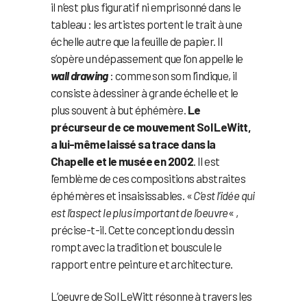
il n’est plus figuratif ni emprisonné dans le
tableau : les artistes portent le trait à une
échelle autre que la feuille de papier. Il
s’opère un dépassement que l’on appelle le
wall drawing
: comme son som l’indique, il
consiste à dessiner à grande échelle et le
plus souvent à but éphémère.
Le
précurseur de ce mouvement Sol LeWitt,
a lui-même laissé sa trace dans la
Chapelle et le musée en 2002
. Il est
l’emblème de ces compositions abstraites
éphémères et insaisissables. «
C’est l’idée qui
est l’aspect le plus important de l’oeuvre
« ,
précise-t-il. Cette conception du dessin
rompt avec la tradition et bouscule le
rapport entre peinture et architecture.
L’oeuvre de Sol LeWitt résonne à travers les