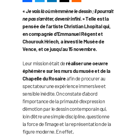
«
J
e vais là où m’emmène le dessin ; il pourrait
ne pas s’arrêter, devenir infini
. » Telle est la
pensée de l’artiste Christian Lhopital qui,
en compagnie d’Emmanuel R
égent et
Chourouk Hriech, a investi le Musée de
Vence, et ce jusqu’au 15 novembre.
Leur mission était de
réaliser une oeuvre
éphémère sur les murs du musée et de la
Chapelle du Rosaire
afin de procurer au
spectateur une expérience immersive et
sensible inédite. On constate d’abord
l’importance de la primauté d’expression
d’émotion par le dessin contemporain qui,
loin d’être une simple discipline, questionne
la force de l’image et la représentation de la
figure moderne. En effet,