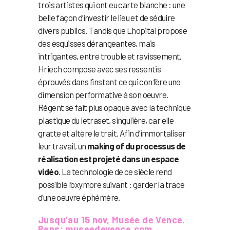
trois artistes qui ont eu carte blanche : une
belle façon d’investir le lieu et de séduire
divers publics. Tandis que Lhopital propose
des esquisses dérangeantes, mais
intrigantes, entre trouble et ravissement,
Hriech compose avec ses ressentis
éprouvés dans l’instant ce qui confère une
dimension performative à son oeuvre.
Régent se fait plus opaque avec la technique
plastique du letraset, singulière, car elle
gratte et altère le trait. Afin d’immortaliser
leur travail, un
making of du processus de
réalisation est projeté dans un espace
vidéo
. La technologie de ce siècle rend
possible l’oxymore suivant : garder la trace
d’une oeuvre éphémère.
Jusqu’au 15 nov, Musée de Vence.
Rens:
museedevence.com