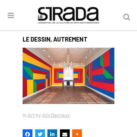
LE DESSIN, AUTREMENT
in
Art
by
Alix Decreux