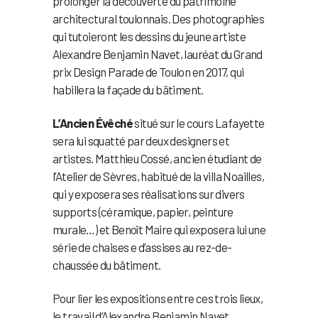
prolonger la découverte du patrimoine
architectural toulonnais. Des photographies
qui tutoieront les dessins du jeune artiste
Alexandre Benjamin Navet, lauréat du Grand
prix Design Parade de Toulon en 2017, qui
habillera la façade du bâtiment.
L’Ancien Évêché
situé sur le cours Lafayette
sera lui squatté par deux designers et
artistes. Matthieu Cossé, ancien étudiant de
l’Atelier de Sèvres, habitué de la villa Noailles,
qui y exposera ses réalisations sur divers
supports (céramique, papier, peinture
murale…) et Benoît Maire qui exposera lui une
série de chaises e d’assises au rez-de-
chaussée du bâtiment.
Pour lier les expositions entre ces trois lieux,
le travail d’Alexandre Benjamin Navet,