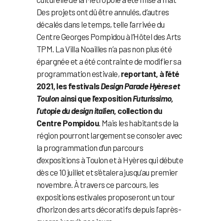
Des projets ont dû être annulés, d’autres
décalés dans le temps, telle l’arrivée du
Centre Georges Pompidou à l’Hôtel des Arts
TPM. La Villa Noailles n’a pas non plus été
épargnée et a été contrainte de modifier sa
programmation estivale,
reportant, à l’été
2021, les festivals
Design Parade Hyères et
Toulon
ainsi que l’exposition
Futurissimo,
l’utopie du design italien
, collection du
Centre Pompidou
. Mais les habitants de la
région pourront largement se consoler avec
la programmation d’un parcours
d’expositions à Toulon et à Hyères qui débute
dès ce 10 juillet et s’étalera jusqu’au premier
novembre. À travers ce parcours, les
expositions estivales proposeront un tour
d’horizon des arts décoratifs depuis l’après-