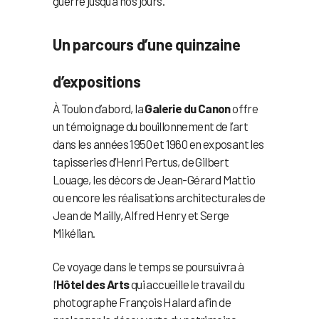
guerre jusqu’à nos jours.
Un parcours d’une quinzaine
d’expositions
À Toulon d’abord, la
Galerie du Canon
offre
un témoignage du bouillonnement de l’art
dans les années 1950 et 1960 en exposant les
tapisseries d’Henri Pertus, de Gilbert
Louage, les décors de Jean-Gérard Mattio
ou encore les réalisations architecturales de
Jean de Mailly, Alfred Henry et Serge
Mikélian.
Ce voyage dans le temps se poursuivra à
l’
Hôtel des Arts
qui accueille le travail du
photographe François Halard afin de