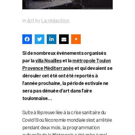
in
Art
by
La rédaction
Si de nombreux événements organisés
par la
villa Noailles
et la
métropole Toulon
Provence Méditerranée
et qui devaient se
dérouler cet été ont été reportés à
l’année prochaine, la période estivale ne
sera pas dénuée d’art dans l’aire
toulonnaise…
Suite à l’épreuve liée à la crise sanitaire du
Covid 19 où l’économie mondiale s’est arrêtée
pendant deux mois, la programmation
culturelle de la Métropole a été mise à mal.