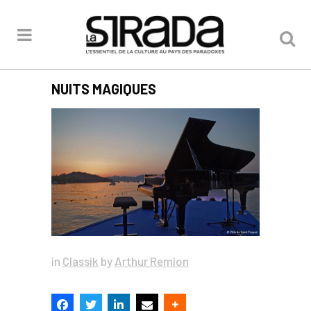
NUITS MAGIQUES
in
Classik
by
Arthur Remion