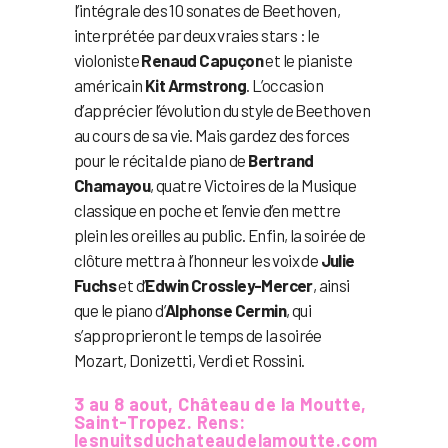
l’intégrale des 10 sonates de Beethoven,
interprétée par deux vraies stars : le
violoniste
Renaud Capuçon
et le pianiste
américain
Kit Armstrong
. L’occasion
d’apprécier l’évolution du style de Beethoven
au cours de sa vie. Mais gardez des forces
pour le récital de piano de
Bertrand
Chamayou
, quatre Victoires de la Musique
classique en poche et l’envie d’en mettre
plein les oreilles au public. Enfin, la soirée de
clôture mettra à l’honneur les voix de
Julie
Fuchs
et d’
Edwin Crossley-Mercer
, ainsi
que le piano d’
Alphonse Cermin
, qui
s’approprieront le temps de la soirée
Mozart, Donizetti, Verdi et Rossini.
3 au 8 aout, Château de la Moutte,
Saint-Tropez. Rens:
lesnuitsduchateaudelamoutte.com