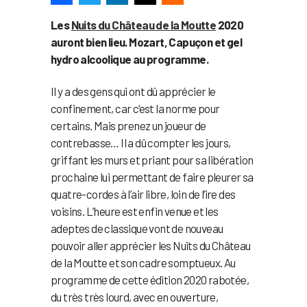
Les
Nuits du Château de la Moutte
2020
auront bien lieu. Mozart, Capuçon et gel
hydro alcoolique au programme.
Il y a des gens qui ont dû apprécier le
confinement, car c‘est la norme pour
certains. Mais prenez un joueur de
contrebasse… Il a dû compter les jours,
griffant les murs et priant pour sa libération
prochaine lui permettant de faire pleurer sa
quatre-cordes à l’air libre, loin de l’ire des
voisins. L’heure est enfin venue et les
adeptes de classique vont de nouveau
pouvoir aller apprécier les Nuits du Château
de la Moutte et son cadre somptueux. Au
programme de cette édition 2020 rabotée,
du très très lourd, avec en ouverture,