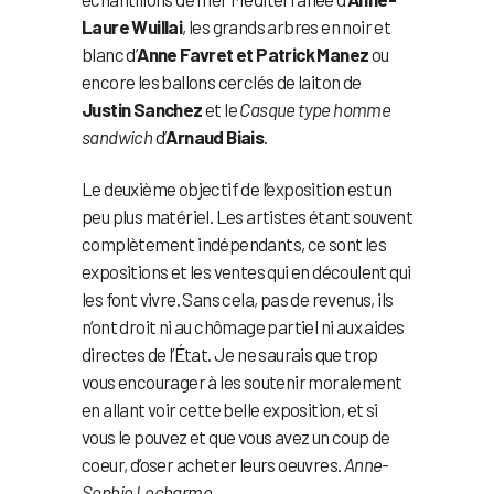
Laure Wuillai
, les grands arbres en noir et
blanc d’
Anne Favret et Patrick Manez
ou
encore les ballons cerclés de laiton de
Justin Sanchez
et le
Casque type homme
sandwich
d’
Arnaud Biais
.
Le deuxième objectif de l’exposition est un
peu plus matériel. Les artistes étant souvent
complètement indépendants, ce sont les
expositions et les ventes qui en découlent qui
les font vivre. Sans cela, pas de revenus, ils
n’ont droit ni au chômage partiel ni aux aides
directes de l’État. Je ne saurais que trop
vous encourager à les soutenir moralement
en allant voir cette belle exposition, et si
vous le pouvez et que vous avez un coup de
coeur, d’oser acheter leurs oeuvres.
Anne-
Sophie Lecharme