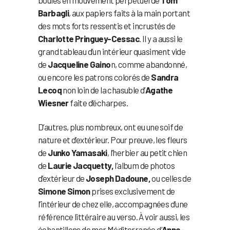
boules en mouvement perpétuel de
Tom
Barbagli
, aux papiers faits à la main portant
des mots forts ressentis et incrustés de
Charlotte Pringuey-Cessac
. Il y a aussi le
grand tableau d’un intérieur quasiment vide
de
Jacqueline Gaino
n, comme abandonné,
ou encore les patrons colorés de
Sandra
Lecoq
non loin de la chasuble d’
Agathe
Wiesner
faite d’écharpes.
D’autres, plus nombreux, ont eu une soif de
nature et d’extérieur. Pour preuve, les fleurs
de
Junko Yamasaki
, l’herbier au petit chien
de
Laurie Jacquetty,
l’album de photos
d’extérieur de
Joseph Dadoune,
ou celles de
Simone Simon
prises exclusivement de
l’intérieur de chez elle, accompagnées d’une
référence littéraire au verso. À voir aussi, les
échantillons de mer Méditerranée d’
Anne-