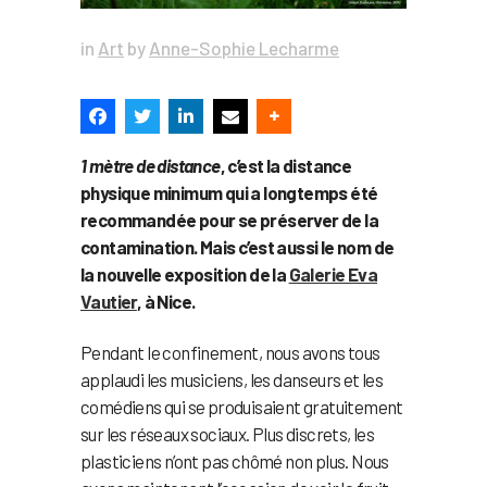
in
Art
by
Anne-Sophie Lecharme
1 mètre de distance
, c’est la distance
physique minimum qui a longtemps été
recommandée pour se préserver de la
contamination. Mais c’est aussi le nom de
la nouvelle exposition de la
Galerie Eva
Vautier
, à Nice.
Pendant le confinement, nous avons tous
applaudi les musiciens, les danseurs et les
comédiens qui se produisaient gratuitement
sur les réseaux sociaux. Plus discrets, les
plasticiens n’ont pas chômé non plus. Nous