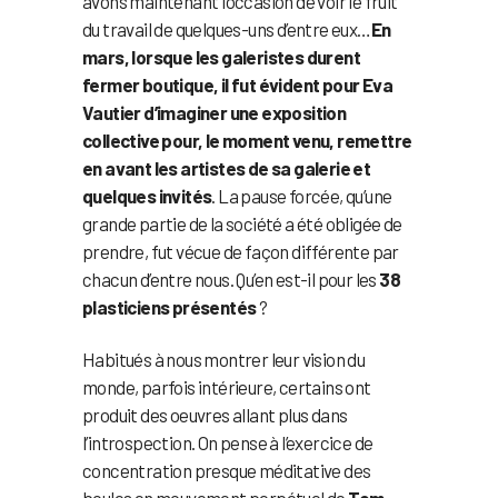
avons maintenant l’occasion de voir le fruit
du travail de quelques-uns d’entre eux…
En
mars, lorsque les galeristes durent
fermer boutique, il fut évident pour Eva
Vautier d’imaginer une exposition
collective pour, le moment venu, remettre
en avant les artistes de sa galerie et
quelques invités
. La pause forcée, qu’une
grande partie de la société a été obligée de
prendre, fut vécue de façon différente par
chacun d’entre nous. Qu’en est-il pour les
38
plasticiens présentés
?
Habitués à nous montrer leur vision du
monde, parfois intérieure, certains ont
produit des oeuvres allant plus dans
l’introspection. On pense à l’exercice de
concentration presque méditative des