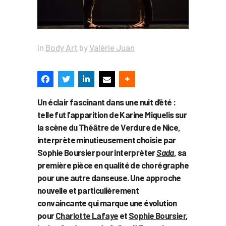
in
Body Art
by
Valérie Juan
Un éclair fascinant dans une nuit d’été :
telle fut l’apparition de Karine Miquelis sur
la scène du Théâtre de Verdure de Nice,
interprète minutieusement choisie par
Sophie Boursier pour interpréter
Sada
, sa
première pièce en qualité de chorégraphe
pour une autre danseuse. Une approche
nouvelle et particulièrement
convaincante qui marque une évolution
pour
Charlotte Lafaye
et
Sophie Boursier
,