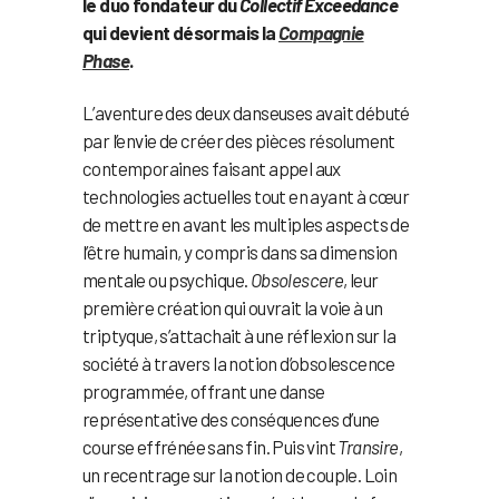
le duo fondateur du
Collectif Exceedance
qui devient désormais la
Compagnie
Phase
.
L’aventure des deux danseuses avait débuté
par l’envie de créer des pièces résolument
contemporaines faisant appel aux
technologies actuelles tout en ayant à cœur
de mettre en avant les multiples aspects de
l’être humain, y compris dans sa dimension
mentale ou psychique.
Obsolescere
, leur
première création qui ouvrait la voie à un
triptyque, s’attachait à une réflexion sur la
société à travers la notion d’obsolescence
programmée, offrant une danse
représentative des conséquences d’une
course effrénée sans fin. Puis vint
Transire
,
un recentrage sur la notion de couple. Loin