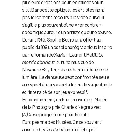
plusieurs créations pour les musées ou in
situ. Dans cette optique, les artistes n’ont
pas forcément recours à la vidéo puisqu’il
s’agit le plus souvent d’une « rencontre »
spécifique autour d’un artiste ou d’une œuvre.
Durant l’été, Sophie Boursier a offert au
public du 109 un essai chorégraphique inspiré
par le roman de Xavier-Laurent Petit,
Le
monde d’en haut
, sur une musique de
Nowhere Boy. Ici, pas de décor ni de jeux de
lumière. La danseuse s’est confrontée seule
aux spectateurs avec la force de sa gestuelle
et l’intensité de son jeu expressif.
Prochainement, on la retrouvera au Musée
de la Photographie Charles Nègre avec
(A)Cross
programmé pour la nuit
Européenne des Musées. On se souvient
aussi de
L’envol d’Icare
interprété par