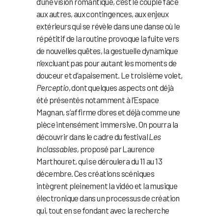
d’une vision romantique, c’est le couple face
aux autres, aux contingences, aux enjeux
extérieurs qui se révèle dans une danse où le
répétitif de la routine provoque la fuite vers
de nouvelles quêtes, la gestuelle dynamique
n’excluant pas pour autant les moments de
douceur et d’apaisement. Le troisième volet,
Perceptio
, dont quelques aspects ont déjà
été présentés notamment à l’Espace
Magnan, s’affirme d’ores et déjà comme une
pièce intensément immersive. On pourra la
découvrir dans le cadre du festival
Les
Inclassables,
proposé par Laurence
Marthouret, qui se déroulera du 11 au 13
décembre. Ces créations scéniques
intègrent pleinement la vidéo et la musique
électronique dans un processus de création
qui, tout en se fondant avec la recherche