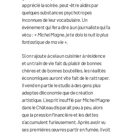
apprécié la soirée, peut-être aidés par
quelques substances psychotropes
inconnues de leur vocabulaire. Un
événement qui fera dire à un journaliste qui l’a
vécu : «
Michel Magne, je te dois la nuit la plus
fantastique de ma vie
».
Si on rajoute à cela un cuisinier à résidence
et un train de vie fait du plaisir de bonnes
chères et de bonnes bouteilles, les réalités
économiques auront vite fait de le rattraper.
Il vend en partie le studio à des gens plus
adeptes d’économie que de création
artistique. L’esprit insufflé par Michel Magne
dans le Château disparaît peu à peu, alors
que la pression financière et les dettes
s’accumulent furieusement. Après avoir vu
ses premières œuvres partir en fumée, il voit