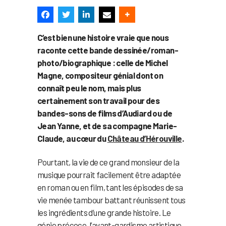
C’est bien une histoire vraie que nous
raconte cette bande dessinée/roman-
photo/biographique : celle de Michel
Magne, compositeur génial dont on
connaît peu le nom, mais plus
certainement son travail pour des
bandes-sons de films d’Audiard ou de
Jean Yanne, et de sa compagne Marie-
Claude, au cœur du
Château d’Hérouville
.
Pourtant, la vie de ce grand monsieur de la
musique pourrait facilement être adaptée
en roman ou en film, tant les épisodes de sa
vie menée tambour battant réunissent tous
les ingrédients d’une grande histoire. Le
génie précoce, l’avant-gardisme artistique,