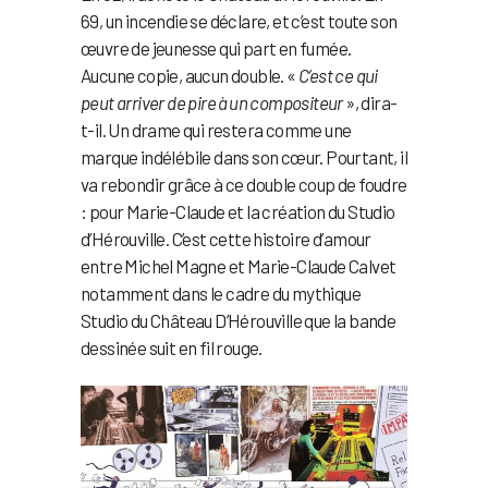
69, un incendie se déclare, et c’est toute son
œuvre de jeunesse qui part en fumée.
Aucune copie, aucun double. «
C’est ce qui
peut arriver de pire à un compositeur
», dira-
t-il. Un drame qui restera comme une
marque indélébile dans son cœur. Pourtant, il
va rebondir grâce à ce double coup de foudre
: pour Marie-Claude et la création du Studio
d’Hérouville. C’est cette histoire d’amour
entre Michel Magne et Marie-Claude Calvet
notamment dans le cadre du mythique
Studio du Château D’Hérouville que la bande
dessinée suit en fil rouge.