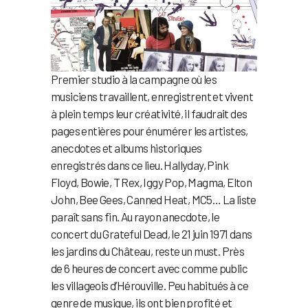
Premier studio à la campagne où les
musiciens travaillent, enregistrent et vivent
à plein temps leur créativité, il faudrait des
pages entières pour énumérer les artistes,
anecdotes et albums historiques
enregistrés dans ce lieu. Hallyday, Pink
Floyd, Bowie, T Rex, Iggy Pop, Magma, Elton
John, Bee Gees, Canned Heat, MC5… La liste
paraît sans fin. Au rayon anecdote, le
concert du Grateful Dead, le 21 juin 1971 dans
les jardins du Château, reste un must. Près
de 6 heures de concert avec comme public
les villageois d’Hérouville. Peu habitués à ce
genre de musique, ils ont bien profité et