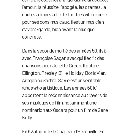
l’amour, la réussite, l’apogée, les drames, la
chute, la ruine, la triste fin. Très vite repéré
pour ses dons musicaux, il est un musicien
d’avant-garde, bien avant la musique
concrète.
Dans la seconde moitié des années 50, il vit
avec Françoise Sagan avec qui il écrit des
chansons pour Juliette Gréco. Il côtoie
Ellington, Presley, Billie Holiday, Boris Vian,
Aragon ou Sartre. Sa vie est un véritable
who’s who
artistique. Les années 60 lui
apportent la reconnaissance au travers de
ses musiques de film, notamment une
nomination aux Oscars pour un film de Gene
Kelly.
En 62, il achète le Château d’Hérouville. En