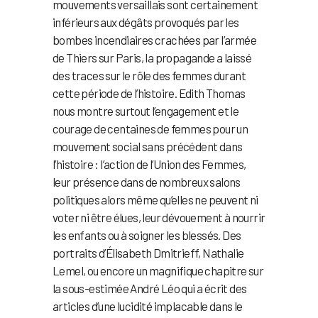
mouvements versaillais sont certainement
inférieurs aux dégâts provoqués par les
bombes incendiaires crachées par l’armée
de Thiers sur Paris, la propagande a laissé
des traces sur le rôle des femmes durant
cette période de l’histoire. Edith Thomas
nous montre surtout l’engagement et le
courage de centaines de femmes pour un
mouvement social sans précédent dans
l’histoire : l’action de l’Union des Femmes,
leur présence dans de nombreux salons
politiques alors même qu’elles ne peuvent ni
voter ni être élues, leur dévouement à nourrir
les enfants ou à soigner les blessés. Des
portraits d’Élisabeth Dmitrieff, Nathalie
Lemel, ou encore un magnifique chapitre sur
la sous-estimée André Léo qui a écrit des
articles d’une lucidité implacable dans le