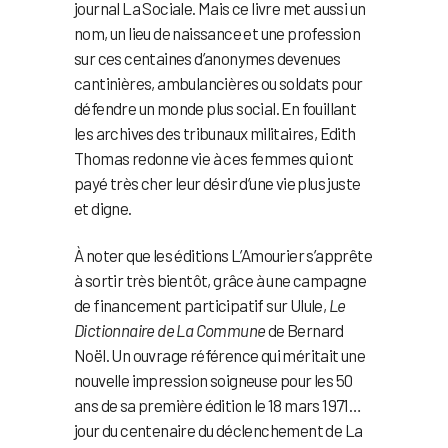
journal La Sociale. Mais ce livre met aussi un
nom, un lieu de naissance et une profession
sur ces centaines d’anonymes devenues
cantinières, ambulancières ou soldats pour
défendre un monde plus social. En fouillant
les archives des tribunaux militaires, Edith
Thomas redonne vie à ces femmes qui ont
payé très cher leur désir d’une vie plus juste
et digne.
À noter que les éditions L’Amourier s’apprête
à sortir très bientôt, grâce à une campagne
de financement participatif sur Ulule,
Le
Dictionnaire de La Commune
de Bernard
Noël. Un ouvrage référence qui méritait une
nouvelle impression soigneuse pour les 50
ans de sa première édition le 18 mars 1971…
jour du centenaire du déclenchement de La