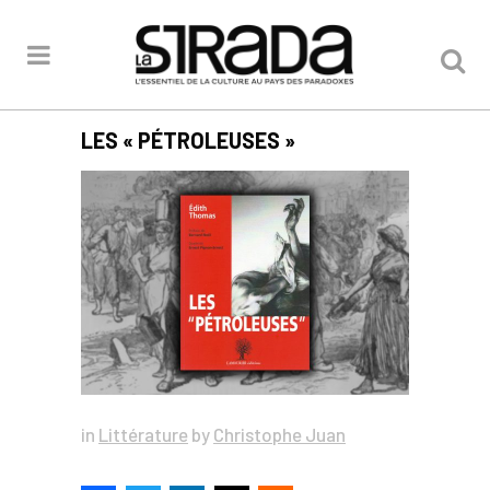
LES « PÉTROLEUSES »
in
Littérature
by
Christophe Juan