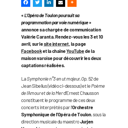
«
L’Opéra de Toulon poursuit sa
programmation par voie numérique
»
annonce sa chargée de communication
Valérie Caranta. Rendez-vous les 3 et 10
avril, sur le
site internet
, la page
Facebook
et la chaîne
YouTube
de la
maison varoise pour découvrir les deux
captations réalisées.
La
Symphonie n°3 en ut majeur, Op. 52
de
Jean Sibelius (vidéo ci-dessous) et le
Poème
de l’Amour et de la Mer
d’Ernest Chausson
constituent le programme de ces deux
concerts interprétés par l’
Orchestre
Symphonique de l’Opéra de Toulon
, sous la
direction musicale du maestro
Jurjen