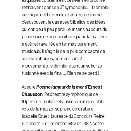
retrouvent dans sa 3° symphonie… Il semble
aussi que cette dernière ait reçu, comme
c’est souvent le cas avec Sibelius, des idées
qui ont peu à peu perdu leur sens au cours du
processus de composition quand la matière
a été retravaillée en termes purement
musicaux. Il s’agit là de la plus compacte de
ses symphonies, comportant 3
mouvements, le dernier étant un scherzo
fusionné avec le final… Rien ne se perd !
Avec le
Poème l’amour de la mer
d’Ernest
Chausson
, l’orchestre symphonique de
l’Opéra de Toulon rehausse la remarquable
voix de la mezzo-soprano colorature
Isabelle Druet, lauréate du Concours Reine
Elisabeth. Écrite entre 1882 et 1892, cette
composition pour voix et orchestre dédiée à