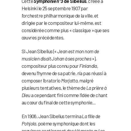
Cette
Symphonie n°3
de Sibelius
, créée à
Helsinki le 25 septembre 1907 par
l’orchestre philharmonique de la ville, et
dirigée par le compositeur lui-même, est
considérée comme plus « classique » que ses
œuvres précédentes.
Si Jean Sibelius («
Jean est mon nom de
musicien disait Johan à ses proches
»),
compositeur plus connu pour
Finlandia
,
devenu l’hymne de sa patrie, n’a pas réussi à
composer l’oratorio
Marjatta
, malgré
plusieurs tentatives, le thème de
La prière à
Dieu
a cependant fini comme l’idée de chant
au cœur du final de cette symphonie…
En 1906, Jean Sibelius termina
La fille de
Pohjola
, poème symphonique dont les
esquisses contiennent des éléments qui se