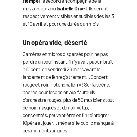
Hempel
, le second en compagnie de la
mezzo-soprano
Isabelle Druet
. Ils seront
respectivement visibles et audibles dès les 3
et 10 avril, et pour une durée d’un mois.
Un opéra vide, déserté
Caméras et micros dispersés pour ne pas
perdre un seul instant, il n’y avait pas un bruit
à l’Opéra, ce vendredi 26 mars avant le
lancement de l’enregistrement… Concert
rouge et noir, « stendhalien » ! Sur la scène,
ancrée pour l’occasion aux fauteuils
d’orchestre rouges, plus de 50 musiciens tout
de noir masqués et de noir vêtus,
concentrés, peuvent être enfin réintégrer
l’Opéra et jouer… même si le public manque à
ces moments uniques.