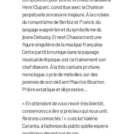
Henri Duparc, constitue avec la
Chanson
perpétuelle
son œuvre majeure. À la croisée
du romantisme de Berlioz et Franck, du
langage wagnérien et du symbolisme du
jeune Debussy, Ernest Chausson est une
figure singulière de la musique française.
Cette partition unique dans le paysage
musical de l’époque, est certainement son
chef d’œuvre. À la fois cantate profane,
monologue, cycle de mélodies, sur des
poèmes de son vieil ami Maurice Bouchor.
Prière extatique et dépressive…
«
En attendant de vous revoir très bientôt,
conservons ce lien si précieux qui nous unit.
Restons connectés !
», conclut Valérie
Caranta, à l’adresse du public qu’elle espère
nombreux devant son écran.