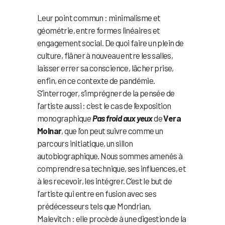
Leur point commun : minimalisme et
géométrie, entre formes linéaires et
engagement social. De quoi faire un plein de
culture, flâner à nouveau entre les salles,
laisser errer sa conscience, lâcher prise,
enfin, en ce contexte de pandémie.
S’interroger, s’imprégner de la pensée de
l’artiste aussi : c’est le cas de l’exposition
monographique
Pas froid aux yeux
de
Vera
Molnar
, que l’on peut suivre comme un
parcours initiatique, un sillon
autobiographique. Nous sommes amenés à
comprendre sa technique, ses influences, et
à les recevoir, les intégrer. C’est le but de
l’artiste qui entre en fusion avec ses
prédécesseurs tels que Mondrian,
Malevitch : elle procède à une digestion de la