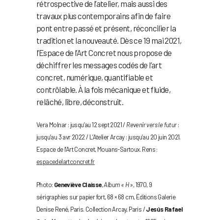
rétrospective de l’atelier, mais aussi des
travaux plus contemporains afin de faire
pont entre passé et présent, réconcilier la
tradition et la nouveauté. Dès ce 19 mai 2021,
l’Espace de l’Art Concret nous propose de
déchiffrer les messages codés de l’art
concret, numérique, quantifiable et
contrôlable. À la fois mécanique et fluide,
relâché, libre, déconstruit.
Vera Molnar : jusqu’au 12 sept 2021 /
Revenir vers le futur
:
jusqu’au 3 avr 2022 / L’Atelier Arcay : jusqu’au 20 juin 2021.
Espace de l’Art Concret, Mouans-Sartoux. Rens :
espacedelartconcret.fr
Photo:
Geneviève Claisse
,
Album « H »
, 1970, 9
sérigraphies sur papier fort, 68 × 68 cm, Éditions Galerie
Denise René, Paris. Collection Arcay, Paris /
Jesús Rafael