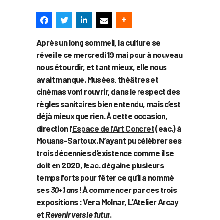
Après un long sommeil, la culture se
réveille ce mercredi 19 mai pour à nouveau
nous étourdir, et tant mieux, elle nous
avait manqué. Musées, théâtres et
cinémas vont rouvrir, dans le respect des
règles sanitaires bien entendu, mais c’est
déjà mieux que rien. À cette occasion,
direction l’
Espace de l’Art Concret
(eac.) à
Mouans-Sartoux. N’ayant pu célébrer ses
trois décennies d’existence comme il se
doit en 2020, l’eac. dégaine plusieurs
temps forts pour fêter ce qu’il a nommé
ses
30+1 ans
! À commencer par ces trois
expositions : Vera Molnar, L’Atelier Arcay
et
Revenir vers le futur
.