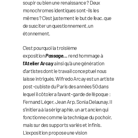
soupir ou bien une renaissance ? Deux
monochromes identiques sont-ils les
mêmes ? C’est justement le but de l’eac. que
de susciter un questionnement, un
étonnement.
C’est pourquoi la troisième
exposition
Passage…
rend hommage à
l’Atelier Arcay
ainsi qu’à une génération
d’artistes dont le travail conceptuel nous
laisse intrigués. Wifredo Arcay est un artiste
post-cubiste du Paris des années 50 dans
lequel il côtoiera l’avant-garde de l’époque :
Fernand Léger, Jean Arp, Sonia Delaunay. Il
s’initiera à la sérigraphie, un art ancien qui
fonctionne comme la technique du pochoir,
mais sur des supports variés et infinis.
L’exposition propose une vision