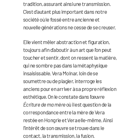
tradition, assurant ainsi une transmission.
C’est d’autant plus important dans notre
société où le fossé entre ancienne et
nouvelle générations ne cesse de se creuser.
Elle vient mêler abstraction et figuration,
toujours afin d’aboutir à un art que l’on peut
toucher et sentir, dont on ressent la matière,
qui ne sombre pas dans la métaphysique
insaisissable. Vera Molnar, loin de se
soumettre ou de plagier, interroge les
anciens pour en arriver à sa propre réflexion
esthétique. On le constate dans l’œuvre
Écriture de ma mère
où il est question de la
correspondance entre la mère de Vera
restée en Hongrie et Vera elle-même. Ainsi
l’intérêt de son œuvre se trouve dans le
contact, la transmission, la fusion.