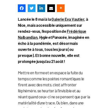
Lancée le 8 mai à la
Galerie Eva Vautier
, à
Nice, mais accessible uniquement sur
rendez-vous, l’exposition de
Frédérique
Nalbandian
,
Hygie et Panacée
, imaginée en
écho à la pandémie, est désormais
ouverte à tous, tous les jours (ou
presque). Et bonne nouvelle, elle est
prolongée jusqu’au 21 août !
Mettre en forme et en espace la fuite du
temps comme les poètes romantiques le
firent avec des mots, c’est affronter
l’éphémère, se heurter à l’invisible et au
néant quand ceux-ci ne se pensent que par la
matérialité d’une trace. Ou bien, dans une