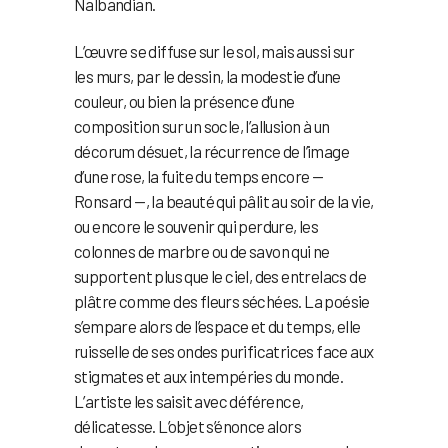
Nalbandian.
L’œuvre se diffuse sur le sol, mais aussi sur
les murs, par le dessin, la modestie d’une
couleur, ou bien la présence d’une
composition sur un socle, l’allusion à un
décorum désuet, la récurrence de l’image
d’une rose, la fuite du temps encore —
Ronsard —, la beauté qui pâlit au soir de la vie,
ou encore le souvenir qui perdure, les
colonnes de marbre ou de savon qui ne
supportent plus que le ciel, des entrelacs de
plâtre comme des fleurs séchées. La poésie
s’empare alors de l’espace et du temps, elle
ruisselle de ses ondes purificatrices face aux
stigmates et aux intempéries du monde.
L’artiste les saisit avec déférence,
délicatesse. L’objet s’énonce alors