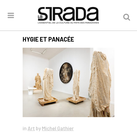
HYGIE ET PANACÉE
in
Art
by
Michel Gathier