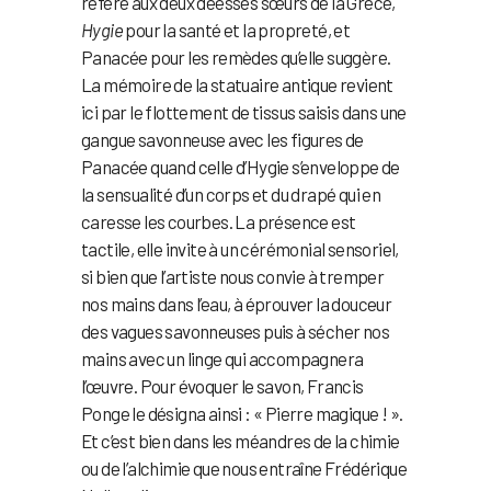
réfère aux deux déesses sœurs de la Grèce,
Hygie
pour la santé et la propreté, et
Panacée pour les remèdes qu’elle suggère.
La mémoire de la statuaire antique revient
ici par le flottement de tissus saisis dans une
gangue savonneuse avec les figures de
Panacée quand celle d’Hygie s’enveloppe de
la sensualité d’un corps et du drapé qui en
caresse les courbes. La présence est
tactile, elle invite à un cérémonial sensoriel,
si bien que l’artiste nous convie à tremper
nos mains dans l’eau, à éprouver la douceur
des vagues savonneuses puis à sécher nos
mains avec un linge qui accompagnera
l’œuvre. Pour évoquer le savon, Francis
Ponge le désigna ainsi : « Pierre magique ! ».
Et c’est bien dans les méandres de la chimie
ou de l’alchimie que nous entraîne Frédérique