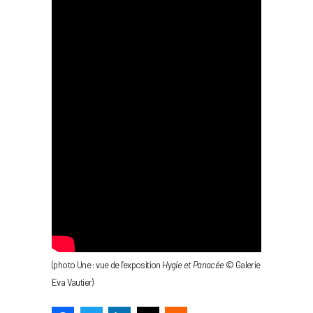
(photo Une : vue de l’exposition
Hygie et Panacée
© Galerie
Eva Vautier)