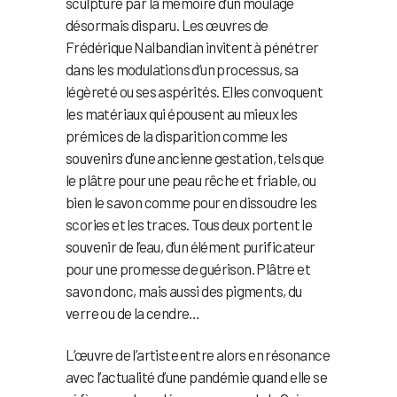
sculpture par la mémoire d’un moulage
désormais disparu. Les œuvres de
Frédérique Nalbandian
invitent à pénétrer
dans les modulations d’un processus, sa
légèreté ou ses aspérités. Elles convoquent
les matériaux qui épousent au mieux les
prémices de la disparition comme les
souvenirs d’une ancienne gestation, tels que
le plâtre pour une peau rêche et friable, ou
bien le savon comme pour en dissoudre les
scories et les traces. Tous deux portent le
souvenir de l’eau, d’un élément purificateur
pour une promesse de guérison. Plâtre et
savon donc, mais aussi des pigments, du
verre ou de la cendre…
L’œuvre de l’artiste entre alors en résonance
avec l’actualité d’une pandémie quand elle se