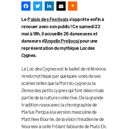
Le
Palais des Festivals
s’apprête enfin à
renouer avec son public ! Ce samedi 22
mai à 18h, il accueille 26 danseuses et
danseurs d’
Angelin Preljocaj
pour une
représentation du mythique
Lac des
Cygnes
.
Le Lac des Cygnes
est le ballet de référence,
rendu mythique par quelques-unes de ses
scènes telles que la
Mort du cygne
ou la
Danse des petits cygnes
qui font désormais
partie de la culture collective. De la grande
tradition russe avec la chorégraphie de
Marius Petipa à la version masculine de
Matthew Bourne, de la vision freudienne de
Noureev à celle frôlant l’absurde de Mats Ek,