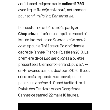
additionnelle signée par le
collectif 79D
avec lequel il a déjà collaboré, notamment
pour son film
Polina, Danser sa vie
.
Les costumes ont été créés par
Igor
Chapurin
, couturier russe qu’il a rencontré
lors de la création de
Suivront mille ans de
calme
pour le Théâtre du Bolchoï dans le
cadre de l’année France-Russie en 2010. La
première de ce
Lac des cygnes
a pu être
présentée à Clermont-Ferrand, puis à Aix-
en-Provence au mois d’octobre 2020. Il peut
désormais reprendre son envol pour se
poser sur la scène du Grand Auditorium du
Palais des Festivals et des Congrès de
Cannes ce samedi 22 mai à 18 heures.