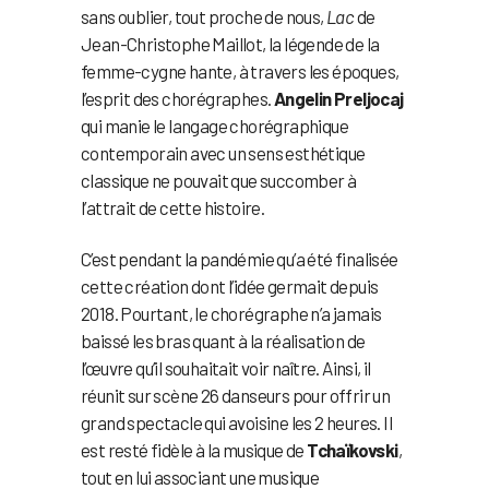
sans oublier, tout proche de nous,
Lac
de
Jean-Christophe Maillot, la légende de la
femme-cygne hante, à travers les époques,
l’esprit des chorégraphes.
Angelin Preljocaj
qui manie le langage chorégraphique
contemporain avec un sens esthétique
classique ne pouvait que succomber à
l’attrait de cette histoire.
C’est pendant la pandémie qu’a été finalisée
cette création dont l’idée germait depuis
2018. Pourtant, le chorégraphe n’a jamais
baissé les bras quant à la réalisation de
l’œuvre qu’il souhaitait voir naître. Ainsi, il
réunit sur scène 26 danseurs pour offrir un
grand spectacle qui avoisine les 2 heures. Il
est resté fidèle à la musique de
Tchaïkovski
,
tout en lui associant une musique