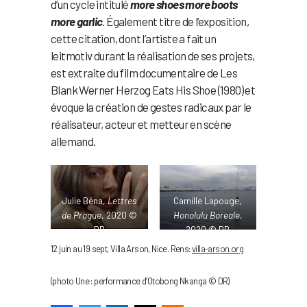
d’un cycle intitulé
more shoes more boots
more garlic
. Également titre de l’exposition,
cette citation, dont l’artiste a fait un
leitmotiv durant la réalisation de ses projets,
est extraite du film documentaire de Les
Blank Werner Herzog Eats His Shoe (1980) et
évoque la création de gestes radicaux par le
réalisateur, acteur et metteur en scène
allemand.
Julie Béna,
Lettres
Camille Lapouge,
de Prague
, 2020 ©
Honolulu Boreale
,
DR
2020 © DR
12 juin au 19 sept, Villa Arson, Nice. Rens:
villa-arson.org
(photo Une : performance d’Otobong Nkanga © DR)