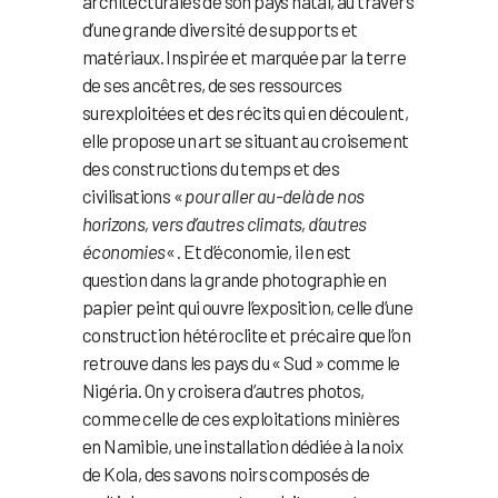
architecturales de son pays natal, au travers
d’une grande diversité de supports et
matériaux. Inspirée et marquée par la terre
de ses ancêtres, de ses ressources
surexploitées et des récits qui en découlent,
elle propose un art se situant au croisement
des constructions du temps et des
civilisations «
pour aller au-delà de nos
horizons, vers d’autres climats, d’autres
économies
« . Et d’économie, il en est
question dans la grande photographie en
papier peint qui ouvre l’exposition, celle d’une
construction hétéroclite et précaire que l’on
retrouve dans les pays du « Sud » comme le
Nigéria. On y croisera d’autres photos,
comme celle de ces exploitations minières
en Namibie, une installation dédiée à la noix
de Kola, des savons noirs composés de