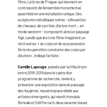
films, Lettres de Prague, qui viennent en
contrepoint de l’ensemble monumental,
assemblé en une installation unique. Des
sculptures métalliques noires – silhouettes
de chevaux, de carriole, d’arbre mort… en
mode western – composent ainsi un paysage
figé, tandis que les trois films imaginent un
récit autour «
du corps et de sa possession.
De la récupération constante des corps par
d’autres
« , indique l’artiste.
Camille Lapouge
, passée par la Villa Arson
entre 2016-2019 dans le cadre d’un
programme de recherche, revient y
présenter une exposition dans le passage
des fougères, nouvel espace dédié aux
artistes émergents, qui réunit Honolulu
Boreale et Sidi Ferruch, deux oeuvres issues