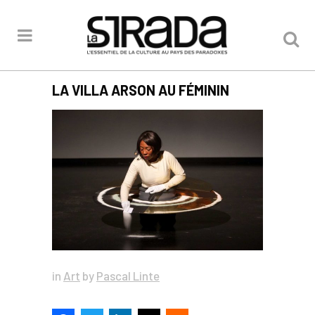
LA VILLA ARSON AU FÉMININ
in
Art
by
Pascal Linte