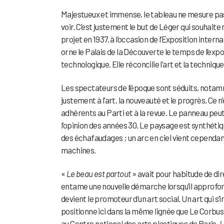
Majestueux et immense, le tableau ne mesure pas 
voir. C’est justement le but de Léger qui souhait
projet en 1937, à l’occasion de l’Exposition inter
orne le Palais de la Découverte le temps de l’exposi
technologique. Elle réconcilie l’art et la technique
Les spectateurs de l’époque sont séduits, notam
justement à l’art, la nouveauté et le progrès. Ce n
adhérents au Parti et à la revue. Le panneau peut 
l’opinion des années 30. Le paysage est synthétiq
des échafaudages ; un arc en ciel vient cependa
machines.
«
Le beau est partout
» avait pour habitude de dir
entame une nouvelle démarche lorsqu’il approfond
devient le promoteur d’un art social. Un art qui s
positionne ici dans la même lignée que Le Corbusi
au Centre national des arts plastiques de Paris,
L