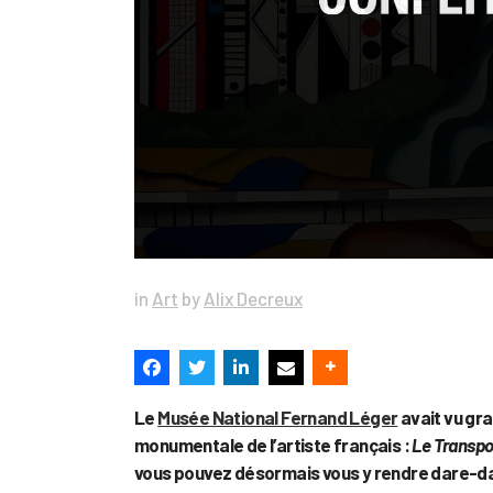
in
Art
by
Alix Decreux
Le
Musée National Fernand Léger
avait vu gr
monumentale de l’artiste français :
Le Transpo
vous pouvez désormais vous y rendre dare-da