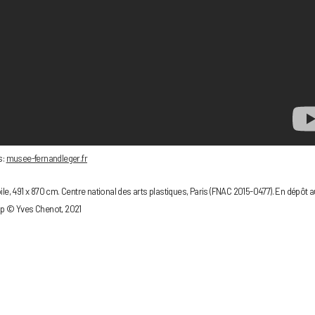
s:
musee-fernandleger.fr
 toile, 491 x 870 cm. Centre national des arts plastiques, Paris (FNAC 2015-0477). En dépôt a
ap © Yves Chenot, 2021