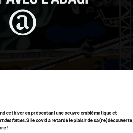
and cet hiver en présentant une oeuvre emblématique et
rt des forces
. Si le covid a retardé le plaisir de sa (re)découverte
re !