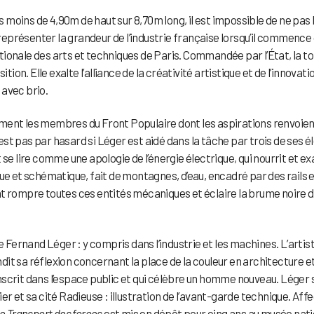
moins de 4,90m de haut sur 8,70m long, il est impossible de ne pas 
e représenter la grandeur de l’industrie française lorsqu’il commence
nationale des arts et techniques de Paris. Commandée par l’État, la to
tion. Elle exalte l’alliance de la créativité artistique et de l’innovati
 avec brio.
ment les membres du Front Populaire dont les aspirations renvoie
’est pas par hasard si Léger est aidé dans la tâche par trois de ses é
se lire comme une apologie de l’énergie électrique, qui nourrit et ex
ue et schématique, fait de montagnes, d’eau, encadré par des rails 
nt rompre toutes ces entités mécaniques et éclaire la brume noire 
e Fernand Léger : y compris dans l’industrie et les machines. L’artis
it sa réflexion concernant la place de la couleur en architecture e
’inscrit dans l’espace public et qui célèbre un homme nouveau. Léger 
er et sa cité Radieuse : illustration de l’avant-garde technique. Aff
e Transport des forces
est mis en dépôt pour cinq ans au musée nati