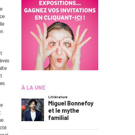
le
 ce
ile
on
nt
lèves
alte
et
des
À LA UNE
te
t
se
ecté
onal