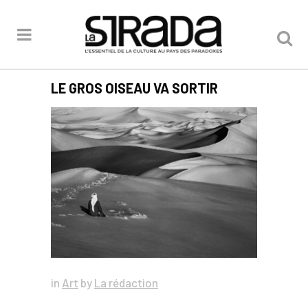
LE GROS OISEAU VA SORTIR
in
Art
by
La rédaction