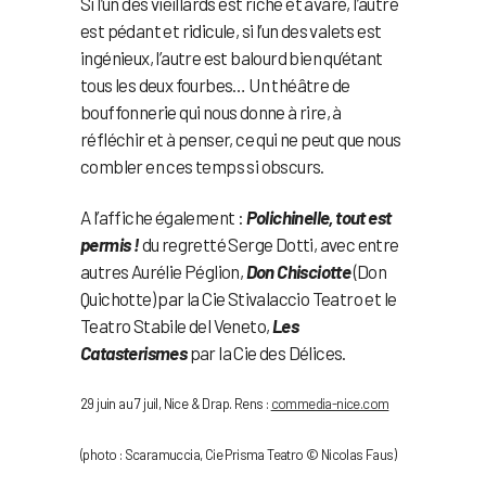
Si l’un des vieillards est riche et avare, l’autre
est pédant et ridicule, si l’un des valets est
ingénieux, l’autre est balourd bien qu’étant
tous les deux fourbes… Un théâtre de
bouffonnerie qui nous donne à rire, à
réfléchir et à penser, ce qui ne peut que nous
combler en ces temps si obscurs.
A l’affiche également :
Polichinelle, tout est
permis !
du regretté Serge Dotti, avec entre
autres Aurélie Péglion,
Don Chisciotte
(Don
Quichotte) par la Cie Stivalaccio Teatro et le
Teatro Stabile del Veneto,
Les
Catasterismes
par la Cie des Délices.
29 juin au 7 juil, Nice & Drap. Rens :
commedia-nice.com
(photo : Scaramuccia, Cie Prisma Teatro © Nicolas Faus)