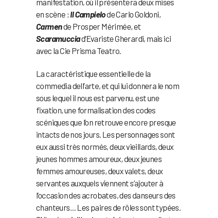
manifestation, où il présentera deux mises
en scène :
Il Campielo
de Carlo Goldoni,
Carmen
de Prosper Mérimée, et
Scaramuccia
d’Evariste Gherardi, mais ici
avec la Cie Prisma Teatro.
La caractéristique essentielle de la
commedia dell’arte, et qui lui donnera le nom
sous lequel il nous est parvenu, est une
fixation, une formalisation des codes
scéniques que l’on retrouve encore presque
intacts de nos jours. Les personnages sont
eux aussi très normés, deux vieillards, deux
jeunes hommes amoureux, deux jeunes
femmes amoureuses, deux valets, deux
servantes auxquels viennent s’ajouter à
l’occasion des acrobates, des danseurs des
chanteurs… Les paires de rôles sont typées.