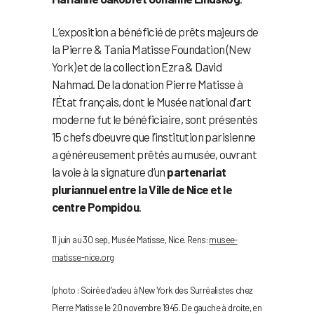
L’exposition a bénéficié de prêts majeurs de
la Pierre & Tania Matisse Foundation (New
York) et de la collection Ezra & David
Nahmad. De la donation Pierre Matisse à
l’État français, dont le Musée national d’art
moderne fut le bénéficiaire, sont présentés
15 chefs d’oeuvre que l’institution parisienne
a généreusement prêtés au musée, ouvrant
la voie à la signature d’un
partenariat
pluriannuel entre la Ville de Nice et le
centre Pompidou
.
11 juin au 30 sep, Musée Matisse, Nice. Rens:
musee-
matisse-nice.org
(photo : Soirée d’adieu à New York des Surréalistes chez
Pierre Matisse le 20 novembre 1945. De gauche à droite, en