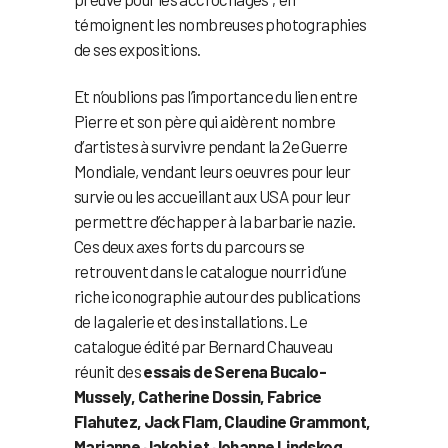
témoignent les nombreuses photographies
de ses expositions.
Et n’oublions pas l’importance du lien entre
Pierre et son père qui aidèrent nombre
d’artistes à survivre pendant la 2e Guerre
Mondiale, vendant leurs oeuvres pour leur
survie ou les accueillant aux USA pour leur
permettre d’échapper à la barbarie nazie.
Ces deux axes forts du parcours se
retrouvent dans le catalogue nourri d’une
riche iconographie autour des publications
de la galerie et des installations. Le
catalogue édité par Bernard Chauveau
réunit des
essais de Serena Bucalo-
Mussely, Catherine Dossin, Fabrice
Flahutez, Jack Flam, Claudine Grammont,
Marianne Jakobi et Johanne Lindskog
.