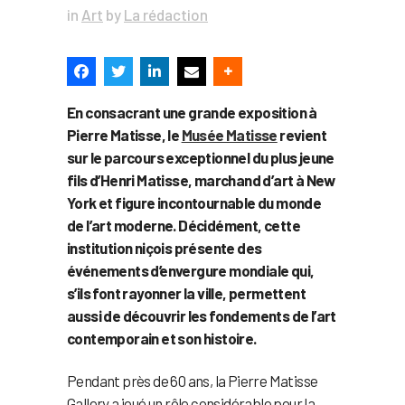
in
Art
by
La rédaction
En consacrant une grande exposition à
Pierre Matisse, le
Musée Matisse
revient
sur le parcours exceptionnel du plus jeune
fils d’Henri Matisse, marchand d’art à New
York et figure incontournable du monde
de l’art moderne. Décidément, cette
institution niçois présente des
événements d’envergure mondiale qui,
s’ils font rayonner la ville, permettent
aussi de découvrir les fondements de l’art
contemporain et son histoire.
Pendant près de 60 ans, la Pierre Matisse
Gallery a joué un rôle considérable pour la