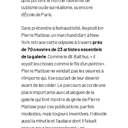
qu’ils portent le nom de fauvisme, de
cubisme ou de surréalisme, ou encore
d’École de Paris.
Sans prétendre à l’exhaustivité, l’exposition
Pierre Matisse, un marchand d’art à New
York retrace cette odyssée à travers
près
de 70 oeuvres de 23 artistes essentiels
de la galerie
. Comme le dit Balthus, «
il
voyait les choses comme le fils d’un peintre
« .
Pierre Matisse ne vendait pas les oeuvres à
n’importe qui, il se souciait de leur devenir
avant de les céder. Le parcours accorde une
place importante aux catalogues de la
galerie qui font montre du génie de Pierre
Matisse pour ces publications, parfois
modestes, mais toujours inventives. Il dévoile
aussi la minutie et l’audace dont il faisait
preuve pour les accrochages ; en