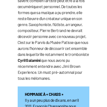
savent combien l’artiste peut être à la fois
œcuménique et personnel. De toutes les
formes que sa musique a pu prendre, elle
reste l’œuvre d’un créateur unique en son
genre. Saxophoniste, flûtiste, arrangeur,
compositeur, Pierre Bertrand ne devrait
décevoir personne avec ce nouveau projet.
C’est sur le Parvis du Musée Patisse que nous
aurons l’honneur de découvrir cet ensemble
dans lequel brille notamment le tromboniste
Cyril Galamini
que nous avons pu
récemment entendre avec Jimi Brown
Experience. Un must pré-automnal pour
tous les mélomanes.
HOMMAGE À « CHASS »
Il y a un peu plus de dix ans, en avril
2011, François Chassagnite nous