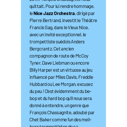
quittait. Pour lui rendre hommage,
le
Nice Jazz Orchestra
, dirigé par
Pierre Bertrand, investit le Théâtre
Francis Gag, dans le Vieux Nice,
avec un invité exceptionnel, le
trompettiste suédois Anders
Bergcrantz. Cet ancien
compagnon de route de McCoy
Tyner, Dave Liebman ou encore
Billy Harper est un virtuose au jeu
influencé par Miles Davis, Freddie
Hubbard ou Lee Morgan, excusez
du peu ! C’est évidemment du be-
bop et du hard bop qu’il nous sera
donné à entendre, un genre que
François Chassagnite, adoubé par
Chet Baker comme l’un des meil-
leurs trompettistes de sa