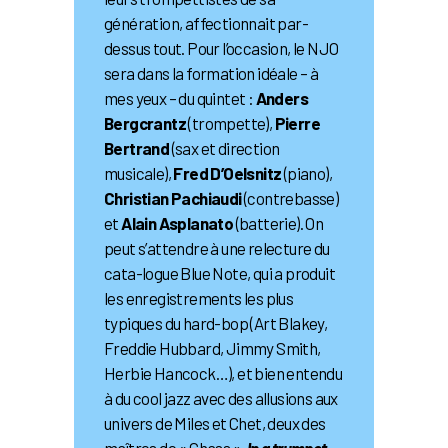
génération, affectionnait par-
dessus tout. Pour l’occasion, le NJO
sera dans la formation idéale – à
mes yeux – du quintet :
Anders
Bergcrantz
(trompette),
Pierre
Bertrand
(sax et direction
musicale),
Fred D’Oelsnitz
(piano),
Christian Pachiaudi
(contrebasse)
et
Alain Asplanato
(batterie). On
peut s’attendre à une relecture du
cata-logue Blue Note, qui a produit
les enregistrements les plus
typiques du hard-bop (Art Blakey,
Freddie Hubbard, Jimmy Smith,
Herbie Hancock…), et bien entendu
à du cool jazz avec des allusions aux
univers de Miles et Chet, deux des