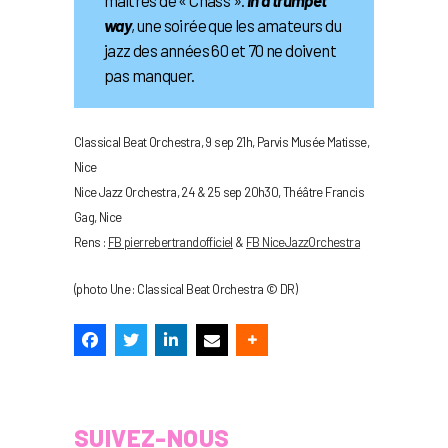
maîtres de « Chass ».
In a trumpet
way
, une soirée que les amateurs du
jazz des années 60 et 70 ne doivent
pas manquer.
Classical Beat Orchestra, 9 sep 21h, Parvis Musée Matisse,
Nice
Nice Jazz Orchestra, 24 & 25 sep 20h30, Théâtre Francis
Gag, Nice
Rens :
FB pierrebertrandofficiel
&
FB NiceJazzOrchestra
(photo Une : Classical Beat Orchestra © DR)
SUIVEZ-NOUS