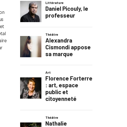
ion
us
 et
tal
aire
ur