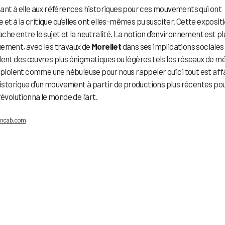
 quant à elle aux références historiques pour ces mouvements qui ont
e et à la critique qu’elles ont elles-mêmes pu susciter. Cette exposit
he entre le sujet et la neutralité. La notion d’environnement est pl
uement, avec les travaux de
Morellet
dans ses implications sociales
dent des œuvres plus énigmatiques ou légères tels les réseaux de mé
éploient comme une nébuleuse pour nous rappeler qu’ici tout est aff
 historique d’un mouvement à partir de productions plus récentes po
évolutionna le monde de l’art.
oncab.com