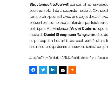
Structures of radical will
, par son titre, renvoie
bouleversé l’art de la seconde moitié du XXe siècl
temporaire poursuit avec brio ce jeu de cache-cac
présente et semble se confondre, parfois ironiq
politiques. A la virulence d’
André Cadere
, répon
ciselé de
Daniel Steegmann Mangrané
qui se d
de perception. Les artistes réactivent l’instant
une relecture qui donne un nouveau sens à ce qui r
Jusqu’au 7 nov, Fondation CAB, St Paul de Vence. Rens :
fondati