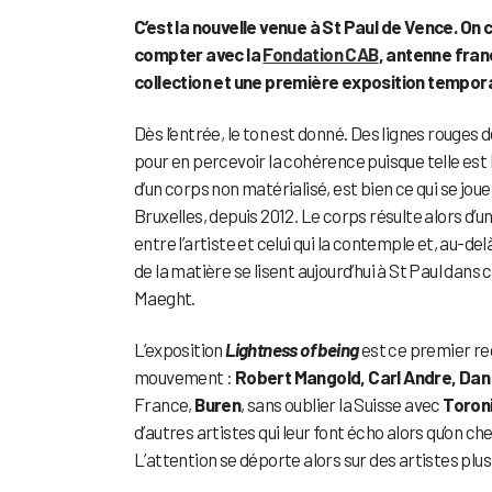
C’est la nouvelle venue à St Paul de Vence. On 
compter avec la
Fondation CAB
, antenne fran
collection et une première exposition tempora
Dès l’entrée, le ton est donné. Des lignes rouges 
pour en percevoir la cohérence puisque telle est 
d’un corps non matérialisé, est bien ce qui se jou
Bruxelles, depuis 2012. Le corps résulte alors d’un
entre l’artiste et celui qui la contemple et, au-delà
de la matière se lisent aujourd’hui à St Paul dan
Maeght.
L’exposition
Lightness of being
est ce premier reg
mouvement :
Robert Mangold, Carl Andre, Dan
France,
Buren
, sans oublier la Suisse avec
Toron
d’autres artistes qui leur font écho alors qu’on che
L’attention se déporte alors sur des artistes plus