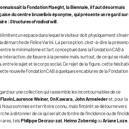
connaissait la Fondation Maeght, la Biennale, il faut désormais
çaise du centre bruxellois éponyme, qui présente un regard sur
ire :
Structures of radical will
.
délimitent un espace dans lequel le visiteur doit physiquement s’insé
la démarche de Felice Varini. La perception, c’est-à-dire la présenc
e entre le minimalisme et l’art conceptuel dans la Fondation CAB à
e interaction, de l’œuvre à la pensée mais, surtout, de ce qui se réali
, entre le sujet et le corps social. Ce rejet de la figure, cette hésitat
s cette nouvelle Fondation CAB à quelques encablures de la Fondation
ard sur une collection qui rassemble les incontournables de ce
 Flavin Laurence Weiner, On Kawara, John Armeleder
et, pour la
i
. Nous sommes en territoire connu, mais l’intérêt se détourne vers
rche à s’étonner de ce qui serait de l’ordre de l’incidence ou de l’incid
 rares, tels
Philippe Decrau-zat
,
Heimo Zobernig
ou
Ariane Loze
.