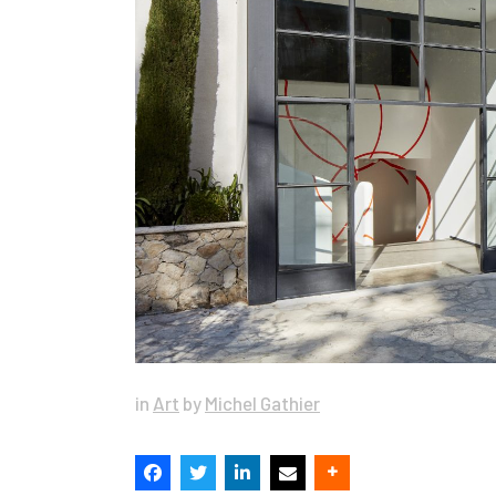
in
Art
by
Michel Gathier