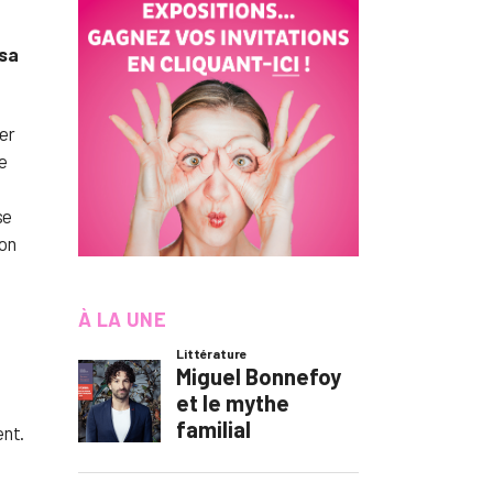
 sa
rer
e
se
ion
À LA UNE
ent.