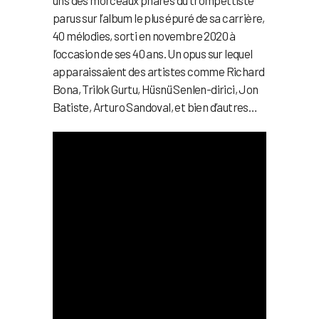
uns des morceaux phares du trompettiste
parus sur l’album le plus épuré de sa carrière,
40 mélodies, sorti en novembre 2020 à
l’occasion de ses 40 ans. Un opus sur lequel
apparaissaient des artistes comme Richard
Bona, Trilok Gurtu, Hüsnü Senlen-dirici, Jon
Batiste, Arturo Sandoval, et bien d’autres…