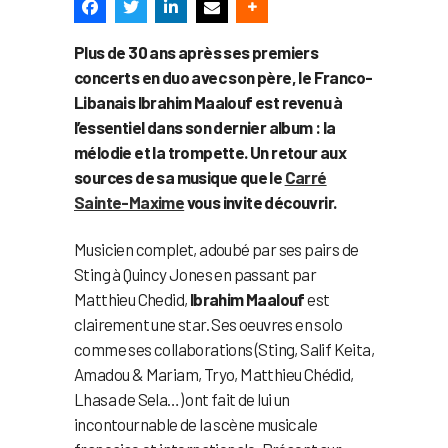
Plus de 30 ans après ses premiers
concerts en duo avec son père, le Franco-
Libanais Ibrahim Maalouf est revenu à
l’essentiel dans son dernier album : la
mélodie et la trompette. Un retour aux
sources de sa musique que le
Carré
Sainte-Maxime
vous invite découvrir.
Musicien complet, adoubé par ses pairs de
Sting à Quincy Jones en passant par
Matthieu Chedid,
Ibrahim Maalouf
est
clairement une star. Ses oeuvres en solo
comme ses collaborations (Sting, Salif Keita,
Amadou & Mariam, Tryo, Matthieu Chédid,
Lhasa de Sela…) ont fait de lui un
incontournable de la scène musicale