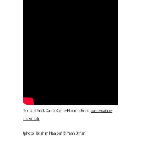
15 oct 20h30, Carré Sainte-Maxime. Rens:
carre-sainte-
maxime.fr
(photo : Ibrahim Maalouf © Yann Orhan)