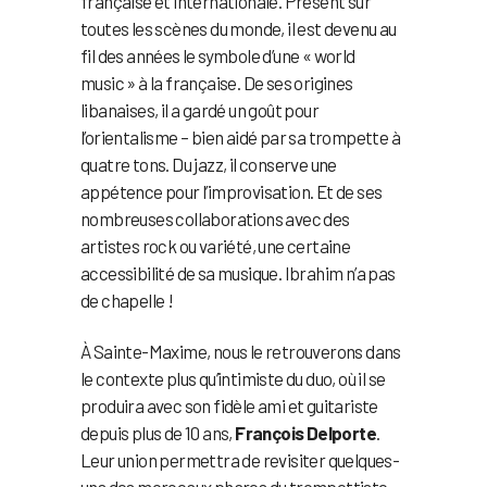
française et internationale. Présent sur
toutes les scènes du monde, il est devenu au
fil des années le symbole d’une « world
music » à la française. De ses origines
libanaises, il a gardé un goût pour
l’orientalisme – bien aidé par sa trompette à
quatre tons. Du jazz, il conserve une
appétence pour l’improvisation. Et de ses
nombreuses collaborations avec des
artistes rock ou variété, une certaine
accessibilité de sa musique. Ibrahim n’a pas
de chapelle !
À Sainte-Maxime, nous le retrouverons dans
le contexte plus qu’intimiste du duo, où il se
produira avec son fidèle ami et guitariste
depuis plus de 10 ans,
François Delporte
.
Leur union permettra de revisiter quelques-