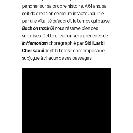
pencher sur sa propre histoire. À 61 ans, sa
soif de création demeure intacte, nourrie
par une vitalité qu’accroît le temps qui passe.
Bach on track 61
nous réserve bien des
surprises. Cette création sera précédée de
In Memoriam
chorégraphié par
Sidi Larbi
Cherkaoui
dont la transe contemporaine
subjugue à chacun de ses passages.