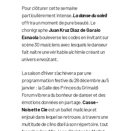
Pour clôturer cette semaine
particulièrement intense,
La danse du soleil
offrira un moment de pure beauté. Le
chorégraphe
Juan Kruz Diaz de Garaio
Esnaola
bouleverse les codes en invitant sur
scène 30 musiciens avec lesquels le danseur
fait naître une véritable alchimie créant un
univers envoûtant.
La saison d’hiver s’achèvera par une
programmation festive du 28 décembre au 5
janvier : la Salle des Princes du Grimaldi
Forum vibrera du bonheur de danser et des
émotions données en partage.
Casse-
Noisette Cie
est un ballet malicieux et
enjoué dans lequel se retrouve, à travers une
multitude de clins d’œil à son répertoire, tout