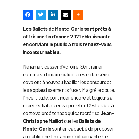
Les
Ballets de Monte-Carlo
sont prêts à
offrir une fin d’année 2021 éblouissante
en conviant le public à trois rendez-vous
incontournables.
Ne jamais cesser d’y croire. S’entraîner
comme si demain les lumières de la scène
devaient à nouveau habiller les danseurs et
les applaudissements fuser. Malgré le doute,
l’incertitude, continuer encore et toujours à
créer, échafauder, se projeter. C’est grâce à
cette volonté tenace qui caractérise
Jean-
Christophe Maillot
que les
Ballets de
Monte-Carlo
sont en capacité de proposer
au public une fin d’année éblouissante. Ce