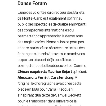
Danse Forum
L’une des volontés du directeur des Ballets
de Monte-Carlo est également d’offrir au
public des spectacles de qualité en invitant
des compagnies internationales qui
permettent d’appréhender la danse sous
des angles variés. Même si l’on ne peut pas
encore parler d’une réouverture totale des
échanges culturels à travers le monde, des
opportunités sont déjà possibles et
permettent de belles découvertes. Comme
L’Heure exquise
de
Maurice Béjart
qui réunit
Alessandra Ferri
et
Carsten Jung
. À
l’origine, le chorégraphe avait créé cette
pièce en 1998 pour Carla Fracci, en
s’inspirant d’un texte de Samuel Beckett
pour le transposer dans l’univers de la