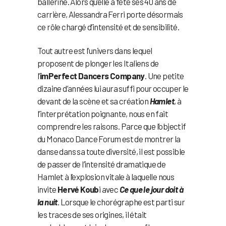
ballerine. Alors qu’elle a fêté ses 40 ans de
carrière, Alessandra Ferri porte désormais
ce rôle chargé d’intensité et de sensibilité.
Tout autre est l’univers dans lequel
proposent de plonger les Italiens de
l’
imPerfect Dancers Company
. Une petite
dizaine d’années lui aura suffi pour occuper le
devant de la scène et sa création
Hamlet
, à
l’interprétation poignante, nous en fait
comprendre les raisons. Parce que l’objectif
du Monaco Dance Forum est de montrer la
danse dans sa toute diversité, il est possible
de passer de l’intensité dramatique de
Hamlet à l’explosion vitale à laquelle nous
invite
Hervé Koub
i avec
Ce que le jour doit à
la nuit
. Lorsque le chorégraphe est parti sur
les traces de ses origines, il était