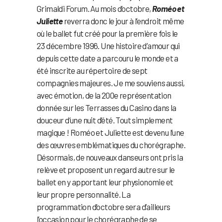
Grimaldi Forum. Au mois d’octobre,
Roméo et
Juliette
reverra donc le jour à l’endroit même
où le ballet fut créé pour la première fois le
23 décembre 1996. Une histoire d’amour qui
depuis cette date a parcouru le monde et a
été inscrite au répertoire de sept
compagnies majeures. Je me souviens aussi,
avec émotion, de la 200e représentation
donnée sur les Terrasses du Casino dans la
douceur d’une nuit d’été. Tout simplement
magique ! Roméo et Juliette est devenu l’une
des œuvres emblématiques du chorégraphe.
Désormais, de nouveaux danseurs ont pris la
relève et proposent un regard autre sur le
ballet en y apportant leur physionomie et
leur propre personnalité. La
programmation d’octobre sera d’ailleurs
l’occasion pour le chorégraphe de se