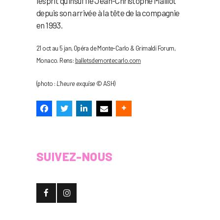
l’esprit qu’insuffle Jean-Christophe Maillot
depuis son arrivée à la tête de la compagnie
en 1993.
21 oct au 5 jan, Opéra de Monte-Carlo & Grimaldi Forum,
Monaco. Rens:
balletsdemontecarlo.com
(photo :
L’heure exquise
© ASH)
SUIVEZ-NOUS