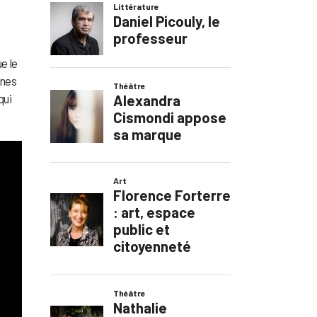
e le
ines
qui