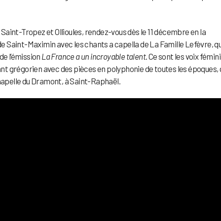
, Saint-Tropez et Ollioules, rendez-vous dès le 11 décembre en la
 Saint-Maximin avec les chants a capella de La Famille Lefèvre, qu
de l’émission
La France a un incroyable talent
. Ce sont les voix fémin
hant grégorien avec des pièces en polyphonie de toutes les époques, 
Chapelle du Dramont, à Saint-Raphaël.