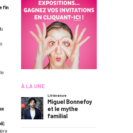
e fin
du
us
le
À LA UNE
ax
li
).
ière