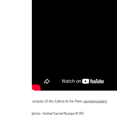
Jusqu’au 22 déc, Eglises du Var. Rens:
sacreemusique.fr
(photo : Festival Sacrée Musique © DR)