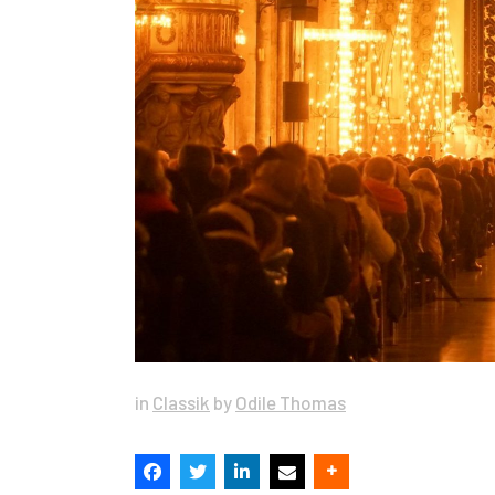
in
Classik
by
Odile Thomas