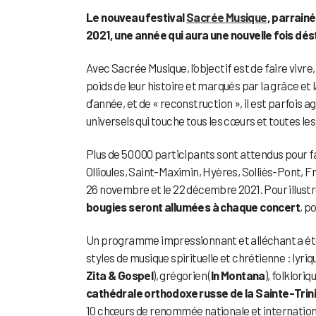
Le nouveau festival
Sacrée Musique
, parrain
2021, une année qui aura une nouvelle fois dést
Avec Sacrée Musique, l’objectif est de faire vivr
poids de leur histoire et marqués par la grâce et 
d’année, et de « reconstruction », il est parfois 
universels qui touche tous les cœurs et toutes les
Plus de 50 000 participants sont attendus pour fa
Ollioules, Saint-Maximin, Hyères, Solliès-Pont, F
26 novembre et le 22 décembre 2021. Pour illustre
bougies seront allumées à chaque concert
, p
Un programme impressionnant et alléchant a été
styles de musique spirituelle et chrétienne : lyriqu
Zita & Gospel
), grégorien (
In Montana
), folkloriqu
cathédrale orthodoxe russe de la Sainte-Trini
10 chœurs de renommée nationale et internation