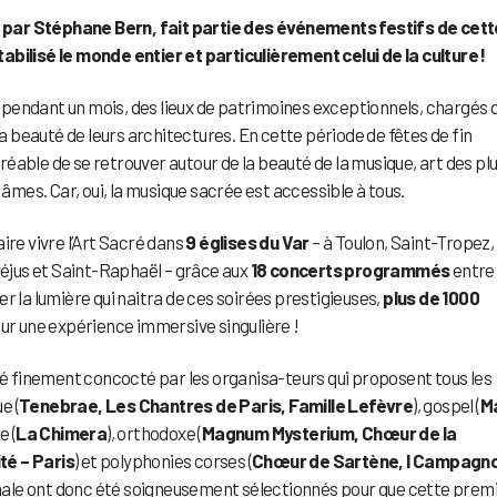
é par Stéphane Bern, fait partie des événements festifs de cett
abilisé le monde entier et particulièrement celui de la culture !
e, pendant un mois, des lieux de patrimoines exceptionnels, chargés 
la beauté de leurs architectures. En cette période de fêtes de fin
agréable de se retrouver autour de la beauté de la musique, art des pl
 âmes. Car, oui, la musique sacrée est accessible à tous.
ire vivre l’Art Sacré dans
9 églises du Var
– à Toulon, Saint-Tropez,
réjus et Saint-Raphaël – grâce aux
18 concerts programmés
entre 
r la lumière qui naitra de ces soirées prestigieuses,
plus de 1000
our une expérience immersive singulière !
 finement concocté par les organisa-teurs qui proposent tous les
e (
Tenebrae, Les Chantres de Paris, Famille Lefèvre
), gospel (
M
e (
La Chimera
), orthodoxe (
Magnum Mysterium, Chœur de la
té – Paris
) et polyphonies corses (
Chœur de Sartène, I Campagno
ale ont donc été soigneusement sélectionnés pour que cette prem