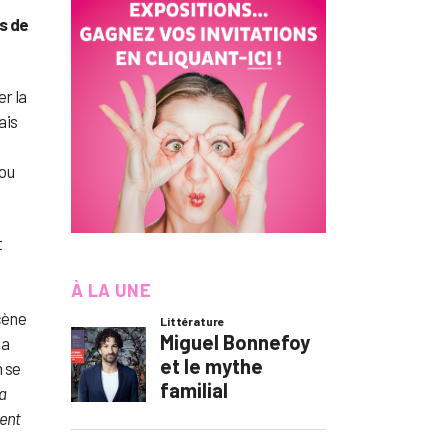
rs de
er la
ais
fou
t
À LA UNE
cène
 a
n se
La
ment