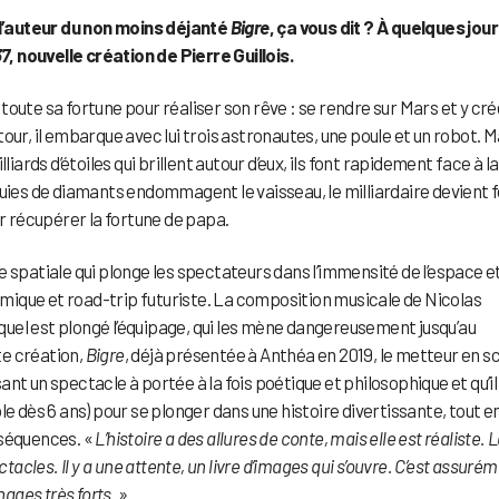
l’auteur du non moins déjanté
Bigre
, ça vous dit ? À quelques jou
37
, nouvelle création de Pierre Guillois.
oute sa fortune pour réaliser son rêve : se rendre sur Mars et y cré
our, il embarque avec lui trois astronautes, une poule et un robot. M
iards d’étoiles qui brillent autour d’eux, ils font rapidement face à la
s pluies de diamants endommagent le vaisseau, le milliardaire devient 
ur récupérer la fortune de papa.
 spatiale qui plonge les spectateurs dans l’immensité de l’espace e
ique et road-trip futuriste. La composition musicale de Nicolas
uel est plongé l’équipage, qui les mène dangereusement jusqu’au
te création,
Bigre
, déjà présentée à Anthéa en 2019, le metteur en s
t un spectacle à portée à la fois poétique et philosophique et qu’il
e dès 6 ans) pour se plonger dans une histoire divertissante, tout e
nséquences. «
L’histoire a des allures de conte, mais elle est réaliste. 
les. Il y a une attente, un livre d’images qui s’ouvre. C’est assuré
nages très forts
. »