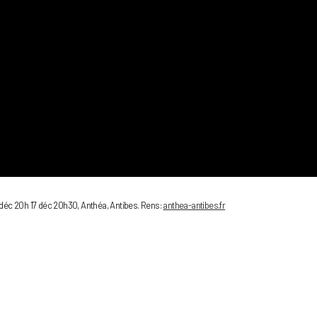
 déc 20h 17 déc 20h30, Anthéa, Antibes. Rens:
anthea-antibes.fr