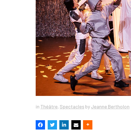
in
Théâtre
,
Spectacles
by
Jeanne Bertholon