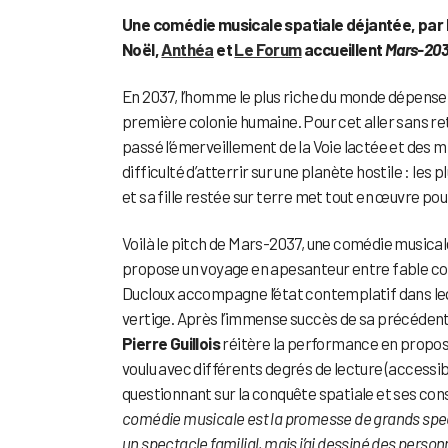
Une comédie musicale spatiale déjantée, par 
Noël,
Anthéa
et
Le Forum
accueillent
Mars-20
En 2037, l’homme le plus riche du monde dépense t
première colonie humaine. Pour cet aller sans ret
passé l’émerveillement de la Voie lactée et des mill
difficulté d’atterrir sur une planète hostile : le
et sa fille restée sur terre met tout en œuvre po
Voilà le pitch de Mars-2037, une comédie musicale
propose un voyage en apesanteur entre fable com
Ducloux accompagne l’état contemplatif dans leq
vertige. Après l’immense succès de sa précéden
Pierre Guillois
réitère la performance en proposan
voulu avec différents degrés de lecture (accessibl
questionnant sur la conquête spatiale et ses co
comédie musicale est la promesse de grands spectac
un spectacle familial, mais j’ai dessiné des person