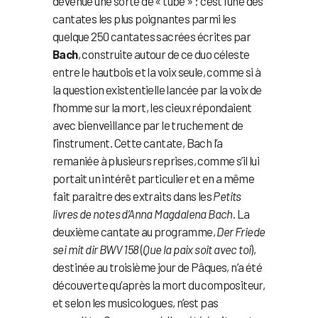
devenue une sorte de « tube » : c’est l’une des
cantates les plus poignantes parmi les
quelque 250 cantates sacrées écrites par
Bach
, construite autour de ce duo céleste
entre le hautbois et la voix seule, comme si à
la question existentielle lancée par la voix de
l’homme sur la mort, les cieux répondaient
avec bienveillance par le truchement de
l’instrument. Cette cantate, Bach l’a
remaniée à plusieurs reprises, comme s’il lui
portait un intérêt particulier et en a même
fait paraitre des extraits dans les
Petits
livres de notes d’Anna Magdalena Bach
. La
deuxième cantate au programme,
Der Friede
sei mit dir BWV 158
(
Que la paix soit avec toi
),
destinée au troisième jour de Pâques, n’a été
découverte qu’après la mort du compositeur,
et selon les musicologues, n’est pas