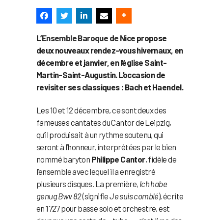
L’
Ensemble Baroque de Nice
propose
deux nouveaux rendez-vous hivernaux, en
décembre et janvier, en l’église Saint-
Martin-Saint-Augustin. L’occasion de
revisiter ses classiques : Bach et Haendel.
Les 10 et 12 décembre, ce sont deux des
fameuses cantates du Cantor de Leipzig,
qu’il produisait à un rythme soutenu, qui
seront à l’honneur, interprétées par le bien
nommé baryton
Philippe Cantor
, fidèle de
l’ensemble avec lequel il a enregistré
plusieurs disques. La première,
Ich habe
genug Bwv 82
(signifie
Je suis comblé
), écrite
en 1727 pour basse solo et orchestre, est