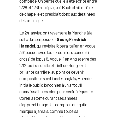
complète. On pense qu’elle a été écrite entre
1728 et 1731 à Leipzig, où Bach était maître
de chapelle et présidait donc aux destinées
de la musique.
Le 24 janvier, on traversera la Manche à la
suite du compositeur
Georg Friedrich
Haendel
, qui revisite l’opéra italien en vogue
à l’époque, avec les six derniers concerti
grossi de l’opus 6. Accueilli en Angleterre dès
1712, où il s’installe et finit une longue et
brillante carrière, au point de devenir
compositeur « national » anglais, Haendel
initia le public londonien à un art qu’il
connaissait très bien pour avoir fréquenté
Corelli à Rome durant ses années
d’apprentissage. Un compositeur qui le
marqua à jamais, comme toute sa