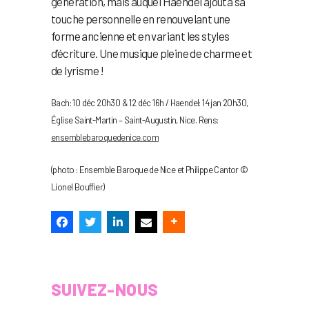
génération, mais auquel Haendel ajouta sa
touche personnelle en renouvelant une
forme ancienne et en variant les styles
d’écriture. Une musique pleine de charme et
de lyrisme !
Bach: 10 déc 20h30 & 12 déc 16h / Haendel: 14 jan 20h30,
Église Saint-Martin – Saint-Augustin, Nice. Rens:
ensemblebaroquedenice.com
(photo : Ensemble Baroque de Nice et Philippe Cantor ©
Lionel Bouffier)
SUIVEZ-NOUS