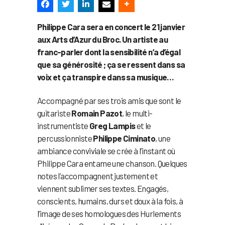
Philippe Cara sera en concert le 21 janvier
aux Arts d’Azur du Broc. Un artiste au
franc-parler dont la sensibilité n’a d’égal
que sa générosité ; ça se ressent dans sa
voix et ça transpire dans sa musique…
Accompagné par ses trois amis que sont le
guitariste
Romain Pazot
, le multi-
instrumentiste
Greg Lampis
et le
percussionniste
Philippe Ciminato
, une
ambiance conviviale se crée à l’instant où
Philippe Cara entame une chanson. Quelques
notes l’accompagnent justement et
viennent sublimer ses textes. Engagés,
conscients, humains, durs et doux à la fois, à
l’image de ses homologues des Hurlements