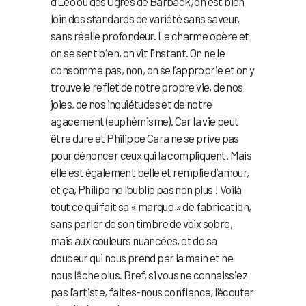
d’Léo ou des Ogres de Barback, on est bien
loin des standards de variété sans saveur,
sans réelle profondeur. Le charme opère et
on se sent bien, on vit l’instant. On ne le
consomme pas, non, on se l’approprie et on y
trouve le reflet de notre propre vie, de nos
joies, de nos inquiétudes et de notre
agacement (euphémisme). Car la vie peut
être dure et Philippe Cara ne se prive pas
pour dénoncer ceux qui la compliquent. Mais
elle est également belle et remplie d’amour,
et ça, Philipe ne l’oublie pas non plus ! Voilà
tout ce qui fait sa « marque » de fabrication,
sans parler de son timbre de voix sobre,
mais aux couleurs nuancées, et de sa
douceur qui nous prend par la main et ne
nous lâche plus. Bref, si vous ne connaissiez
pas l’artiste, faites-nous confiance, l’écouter