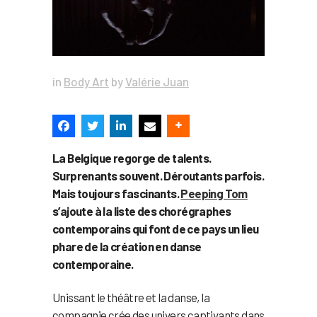
in
Body Art
by
Valérie Juan
La Belgique regorge de talents.
Surprenants souvent. Déroutants parfois.
Mais toujours fascinants.
Peeping Tom
s’ajoute à la liste des chorégraphes
contemporains qui font de ce pays un lieu
phare de la création en danse
contemporaine.
Unissant le théâtre et la danse, la
compagnie crée des univers captivants dans