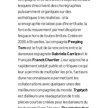
lesquels s’inscrivent des chorégraphies
puissamment organiques sur des
esthétiques très réalistes : si la
scénographie ne laisse pas d’incertitude, la
force du mouvement permet d’explorer
l’espace hors de toutes limites. Créée en
2000 à Bruxelles, la compagnie
Peeping
Tom
est le fruit de la rencontre entre la
danseuse espagnole
Gabriela Carrizo
et le
français
Franck Chartier
. Leur approche a
rapidement séduit public et critiques ce qui
leur a permis de multiplier les prix, facteurs
d’une reconnaissance permettant les
collaborations avec quelques-unes des
meilleures compagnies du monde.
Tryptych
est d’ailleurs une réadaptation de trois
pièces courtes créées pour les danseurs du
Nederlands Dans Theater.
The missing door