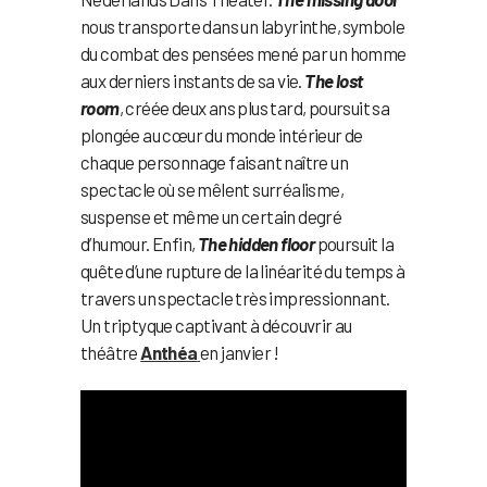
nous transporte dans un labyrinthe, symbole
du combat des pensées mené par un homme
aux derniers instants de sa vie.
The lost
room
, créée deux ans plus tard, poursuit sa
plongée au cœur du monde intérieur de
chaque personnage faisant naître un
spectacle où se mêlent surréalisme,
suspense et même un certain degré
d’humour. Enfin,
The hidden floor
poursuit la
quête d’une rupture de la linéarité du temps à
travers un spectacle très impressionnant.
Un triptyque captivant à découvrir au
théâtre
Anthéa
en janvier !